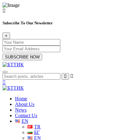
Subscribe To Our Newsletter
×
SUBSCRIBE NOW
Home
About Us
News
Contact Us
EN
TR
БГ
EN