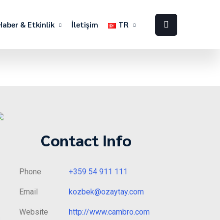
Haber & Etkinlik
İletişim
TR
Contact Info
Phone
+359 54 911 111
Email
kozbek@ozaytay.com
Website
http://www.cambro.com