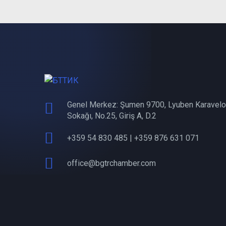
Genel Merkez: Şumen 9700, Lyuben Karavelo
Sokağı, No.25, Giriş A, D.2
+359 54 830 485 | +359 876 631 071
office@bgtrchamber.com