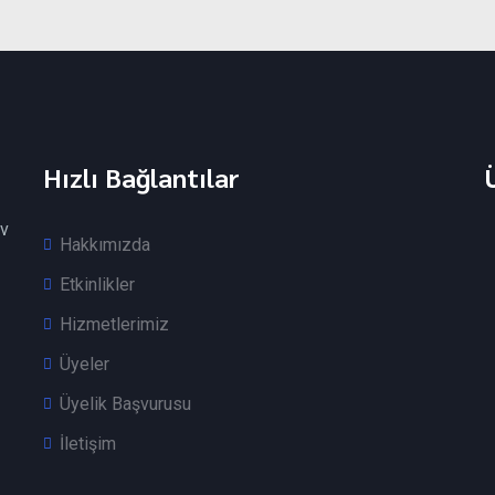
Hızlı Bağlantılar
v
Hakkımızda
Etkinlikler
Hizmetlerimiz
Üyeler
Üyelik Başvurusu
İletişim