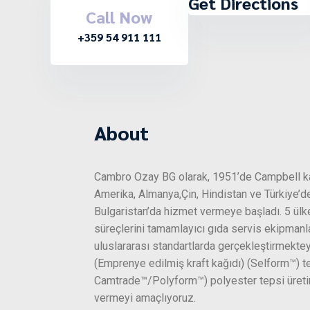
Get Directions
Call Now
+359 54 911 111
About
Cambro Ozay BG olarak, 1951’de Campbell ka
Amerika, Almanya,Çin, Hindistan ve Türkiye’den
Bulgaristan’da hizmet vermeye başladı. 5 ül
süreçlerini tamamlayıcı gıda servis ekipmanla
uluslararası standartlarda gerçekleştirmekt
(Emprenye edilmiş kraft kağıdı) (Selform™) 
Camtrade™/Polyform™) polyester tepsi üretiml
vermeyi amaçlıyoruz.