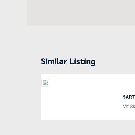
Similar Listing
SART
Previous
Vit S