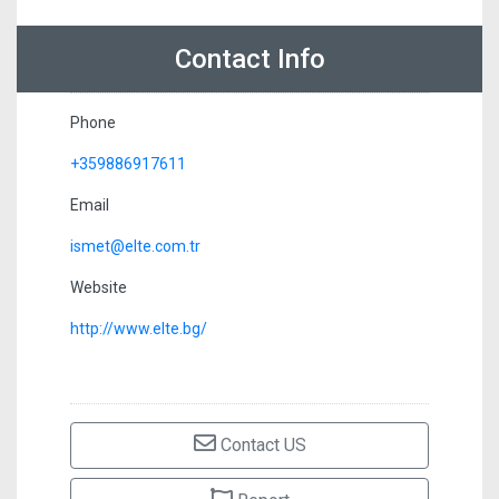
Contact Info
Phone
+359886917611
Email
ismet@elte.com.tr
Website
http://www.elte.bg/
Contact US