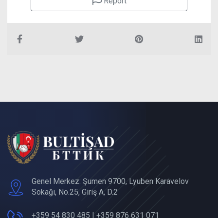
Report
Genel Merkez: Şumen 9700, Lyuben Karavelov
Sokağı, No.25, Giriş A, D.2
+359 54 830 485 | +359 876 631 071