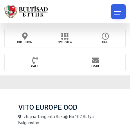
DIRECTION
OVERVIEW
TIME
CALL
EMAIL
VITO EUROPE OOD
İztoçna Tangenta Sokağı No.102 Sofya
Bulgaristan