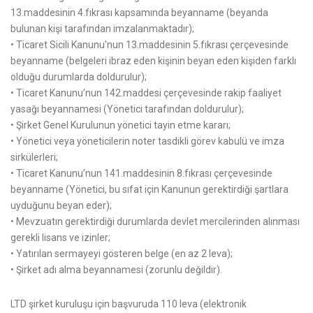
13.maddesinin 4.fıkrası kapsamında beyanname (beyanda
bulunan kişi tarafından imzalanmaktadır);
• Ticaret Sicili Kanunu’nun 13.maddesinin 5.fıkrası çerçevesinde
beyanname (belgeleri ibraz eden kişinin beyan eden kişiden farklı
olduğu durumlarda doldurulur);
• Ticaret Kanunu’nun 142.maddesi çerçevesinde rakip faaliyet
yasağı beyannamesi (Yönetici tarafından doldurulur);
• Şirket Genel Kurulunun yönetici tayin etme kararı;
• Yönetici veya yöneticilerin noter tasdikli görev kabulü ve imza
sirkülerleri;
• Ticaret Kanunu’nun 141.maddesinin 8.fıkrası çerçevesinde
beyanname (Yönetici, bu sıfat için Kanunun gerektirdiği şartlara
uyduğunu beyan eder);
• Mevzuatın gerektirdiği durumlarda devlet mercilerinden alınması
gerekli lisans ve izinler;
• Yatırılan sermayeyi gösteren belge (en az 2 leva);
• Şirket adı alma beyannamesi (zorunlu değildir).
LTD şirket kuruluşu için başvuruda 110 leva (elektronik