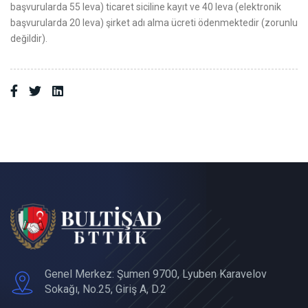
başvurularda 55 leva) ticaret siciline kayıt ve 40 leva (elektronik
başvurularda 20 leva) şirket adı alma ücreti ödenmektedir (zorunlu
değildir).
Genel Merkez: Şumen 9700, Lyuben Karavelov
Sokağı, No.25, Giriş A, D.2