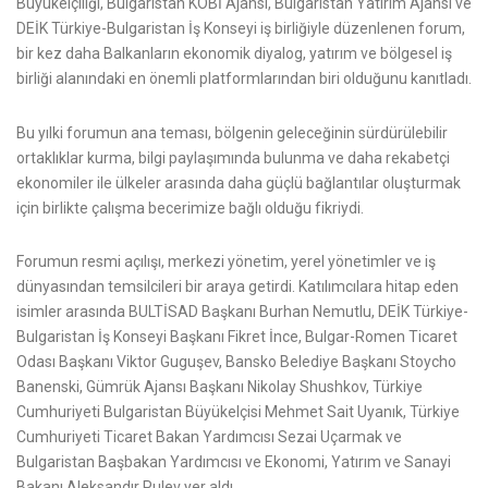
Büyükelçiliği, Bulgaristan KOBİ Ajansı, Bulgaristan Yatırım Ajansı ve
DEİK Türkiye-Bulgaristan İş Konseyi iş birliğiyle düzenlenen forum,
bir kez daha Balkanların ekonomik diyalog, yatırım ve bölgesel iş
birliği alanındaki en önemli platformlarından biri olduğunu kanıtladı.
Bu yılki forumun ana teması, bölgenin geleceğinin sürdürülebilir
ortaklıklar kurma, bilgi paylaşımında bulunma ve daha rekabetçi
ekonomiler ile ülkeler arasında daha güçlü bağlantılar oluşturmak
için birlikte çalışma becerimize bağlı olduğu fikriydi.
Forumun resmi açılışı, merkezi yönetim, yerel yönetimler ve iş
dünyasından temsilcileri bir araya getirdi. Katılımcılara hitap eden
isimler arasında BULTİSAD Başkanı Burhan Nemutlu, DEİK Türkiye-
Bulgaristan İş Konseyi Başkanı Fikret İnce, Bulgar-Romen Ticaret
Odası Başkanı Viktor Guguşev, Bansko Belediye Başkanı Stoycho
Banenski, Gümrük Ajansı Başkanı Nikolay Shushkov, Türkiye
Cumhuriyeti Bulgaristan Büyükelçisi Mehmet Sait Uyanık, Türkiye
Cumhuriyeti Ticaret Bakan Yardımcısı Sezai Uçarmak ve
Bulgaristan Başbakan Yardımcısı ve Ekonomi, Yatırım ve Sanayi
Bakanı Aleksandır Pulev yer aldı.