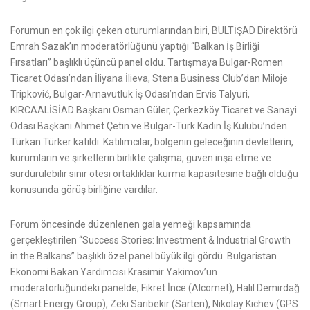
Forumun en çok ilgi çeken oturumlarından biri, BULTİŞAD Direktörü
Emrah Sazak’ın moderatörlüğünü yaptığı “Balkan İş Birliği
Fırsatları” başlıklı üçüncü panel oldu. Tartışmaya Bulgar-Romen
Ticaret Odası’ndan İliyana İlieva, Stena Business Club’dan Miloje
Tripković, Bulgar-Arnavutluk İş Odası’ndan Ervis Talyuri,
KIRCAALİSİAD Başkanı Osman Güler, Çerkezköy Ticaret ve Sanayi
Odası Başkanı Ahmet Çetin ve Bulgar-Türk Kadın İş Kulübü’nden
Türkan Türker katıldı. Katılımcılar, bölgenin geleceğinin devletlerin,
kurumların ve şirketlerin birlikte çalışma, güven inşa etme ve
sürdürülebilir sınır ötesi ortaklıklar kurma kapasitesine bağlı olduğu
konusunda görüş birliğine vardılar.
Forum öncesinde düzenlenen gala yemeği kapsamında
gerçekleştirilen “Success Stories: Investment & Industrial Growth
in the Balkans” başlıklı özel panel büyük ilgi gördü. Bulgaristan
Ekonomi Bakan Yardımcısı Krasimir Yakimov’un
moderatörlüğündeki panelde; Fikret İnce (Alcomet), Halil Demirdağ
(Smart Energy Group), Zeki Sarıbekir (Sarten), Nikolay Kichev (GPS