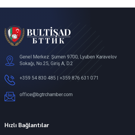
Genel Merkez: Şumen 9700, Lyuben Karavelov
Sokağı, No.25, Giriş A, D.2
+359 54 830 485 | +359 876 631 071
office@bgtrchamber.com
Hızlı Bağlantılar