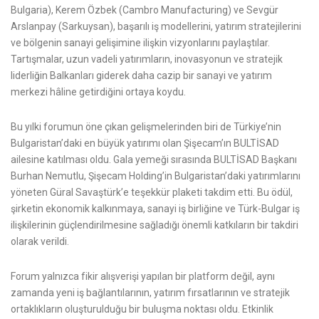
Bulgaria), Kerem Özbek (Cambro Manufacturing) ve Sevgür
Arslanpay (Sarkuysan), başarılı iş modellerini, yatırım stratejilerini
ve bölgenin sanayi gelişimine ilişkin vizyonlarını paylaştılar.
Tartışmalar, uzun vadeli yatırımların, inovasyonun ve stratejik
liderliğin Balkanları giderek daha cazip bir sanayi ve yatırım
merkezi hâline getirdiğini ortaya koydu.
Bu yılki forumun öne çıkan gelişmelerinden biri de Türkiye’nin
Bulgaristan’daki en büyük yatırımı olan Şişecam’ın BULTİSAD
ailesine katılması oldu. Gala yemeği sırasında BULTİSAD Başkanı
Burhan Nemutlu, Şişecam Holding’in Bulgaristan’daki yatırımlarını
yöneten Güral Savaştürk’e teşekkür plaketi takdim etti. Bu ödül,
şirketin ekonomik kalkınmaya, sanayi iş birliğine ve Türk-Bulgar iş
ilişkilerinin güçlendirilmesine sağladığı önemli katkıların bir takdiri
olarak verildi.
Forum yalnızca fikir alışverişi yapılan bir platform değil, aynı
zamanda yeni iş bağlantılarının, yatırım fırsatlarının ve stratejik
ortaklıkların oluşturulduğu bir buluşma noktası oldu. Etkinlik