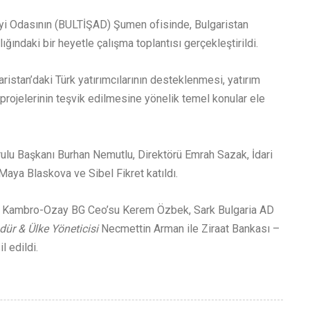
ayi Odasının (BULTİŞAD) Şumen ofisinde, Bulgaristan
ındaki bir heyetle çalışma toplantısı gerçekleştirildi.
ristan’daki Türk yatırımcılarının desteklenmesi, yatırım
ş projelerinin teşvik edilmesine yönelik temel konular ele
ulu Başkanı Burhan Nemutlu, Direktörü Emrah Sazak, İdari
 Maya Blaskova ve Sibel Fikret katıldı.
ve Kambro-Ozay BG Ceo’su Kerem Özbek, Sark Bulgaria AD
ür & Ülke Yöneticisi
Necmettin Arman ile Ziraat Bankası –
 edildi.