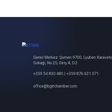
Genel Merkez: Şumen 9700, Lyuben Karavelo
Sokağı, No.25, Giriş A, D.2
+359 54 830 485 | +359 876 631 071
office@bgtrchamber.com