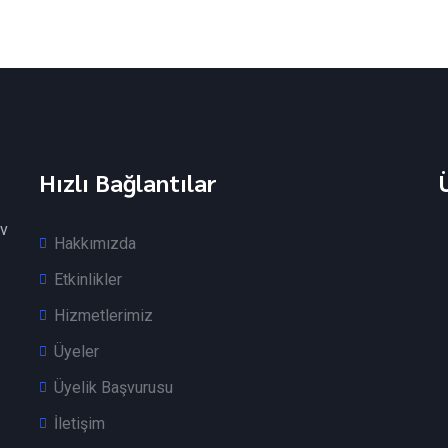
Hızlı Bağlantılar
v
Hakkımızda
Etkinlikler
Hizmetlerimiz
Üyeler
Üyelik Başvurusu
İletişim