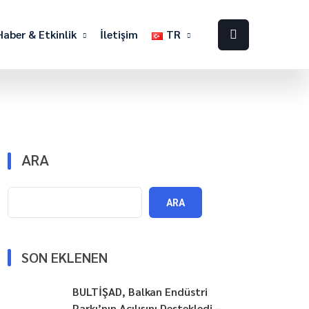
Haber & Etkinlik
İletişim
TR
ARA
ARA
SON EKLENEN
BULTİŞAD, Balkan Endüstri
Parkı’nın Açılışını Destekledi –.