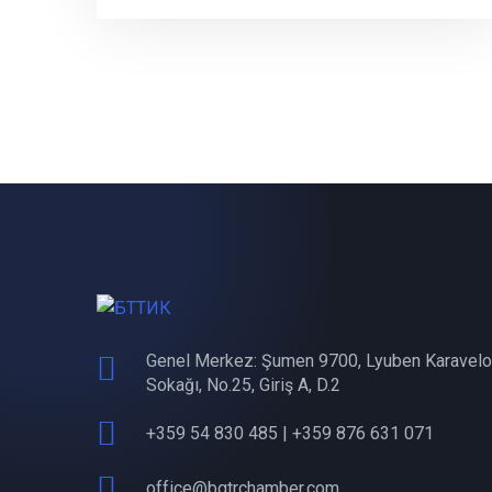
Genel Merkez: Şumen 9700, Lyuben Karavelo
Sokağı, No.25, Giriş A, D.2
+359 54 830 485 | +359 876 631 071
office@bgtrchamber.com