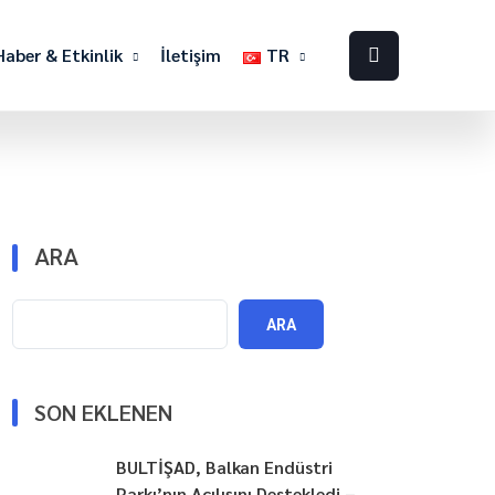
Haber & Etkinlik
İletişim
TR
ARA
ARA
SON EKLENEN
BULTİŞAD, Balkan Endüstri
Parkı’nın Açılışını Destekledi –.