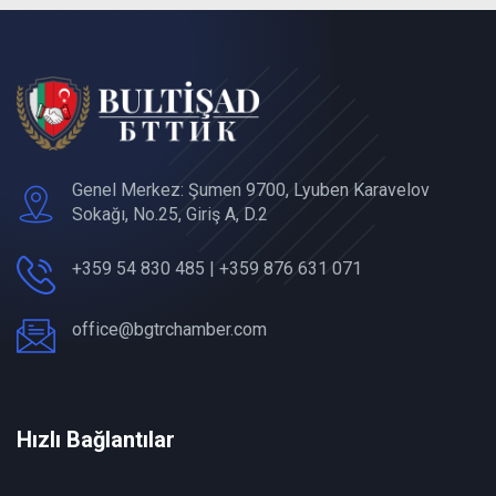
Genel Merkez: Şumen 9700, Lyuben Karavelov
Sokağı, No.25, Giriş A, D.2
+359 54 830 485 | +359 876 631 071
office@bgtrchamber.com
Hızlı Bağlantılar