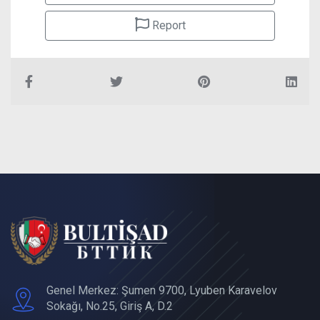
Report
Genel Merkez: Şumen 9700, Lyuben Karavelov
Sokağı, No.25, Giriş A, D.2