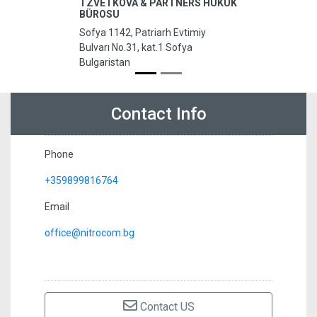
TZVETKOVA & PARTNERS HUKUK
BÜROSU
Sofya 1142, Patriarh Evtimiy
Bulvarı No.31, kat.1 Sofya
Bulgaristan
Contact Info
Phone
+359899816764
Email
office@nitrocom.bg
Contact US