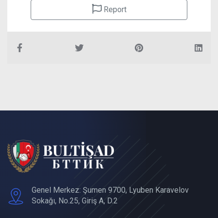
Report
Genel Merkez: Şumen 9700, Lyuben Karavelov
Sokağı, No.25, Giriş A, D.2