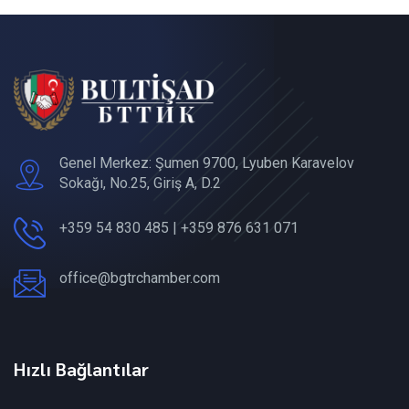
Genel Merkez: Şumen 9700, Lyuben Karavelov
Sokağı, No.25, Giriş A, D.2
+359 54 830 485 | +359 876 631 071
office@bgtrchamber.com
Hızlı Bağlantılar