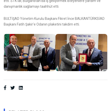
etti. STK’lar, Bulgaristan’da iş geliştirmek isteyenlere yardım ve
danışmanlık sağlamayı taahhüt etti.
BULTİŞAD Yönetim Kurulu Başkanı Fikret İnce BALKANTÜRKSİAD
Başkanı Fatih Şakir’e Odanın plaketini takdim etti.