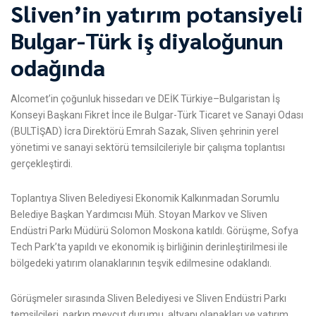
Sliven’in yatırım potansiyeli
Bulgar-Türk iş diyaloğunun
odağında
Alcomet’in çoğunluk hissedarı ve DEİK Türkiye–Bulgaristan İş
Konseyi Başkanı Fikret İnce ile Bulgar-Türk Ticaret ve Sanayi Odası
(BULTİŞAD) İcra Direktörü Emrah Sazak, Sliven şehrinin yerel
yönetimi ve sanayi sektörü temsilcileriyle bir çalışma toplantısı
gerçekleştirdi.
Toplantıya Sliven Belediyesi Ekonomik Kalkınmadan Sorumlu
Belediye Başkan Yardımcısı Müh. Stoyan Markov ve Sliven
Endüstri Parkı Müdürü Solomon Moskona katıldı. Görüşme, Sofya
Tech Park’ta yapıldı ve ekonomik iş birliğinin derinleştirilmesi ile
bölgedeki yatırım olanaklarının teşvik edilmesine odaklandı.
Görüşmeler sırasında Sliven Belediyesi ve Sliven Endüstri Parkı
temsilcileri, parkın mevcut durumu, altyapı olanakları ve yatırım