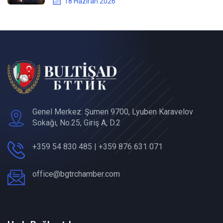
18 Haziran 2026
Genel Merkez: Şumen 9700, Lyuben Karavelov
Sokağı, No.25, Giriş A, D.2
+359 54 830 485 | +359 876 631 071
office@bgtrchamber.com