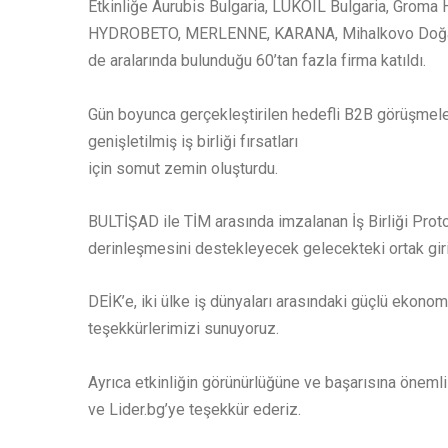
Etkinliğe Aurubis Bulgaria, LUKOIL Bulgaria, Groma 
HYDROBETO, MERLENNE, KARANA, Mihalkovo Doğal Min
de aralarında bulunduğu 60’tan fazla firma katıldı.
Gün boyunca gerçekleştirilen hedefli B2B görüşmeler; 
genişletilmiş iş birliği fırsatları
için somut zemin oluşturdu.
BULTİŞAD ile TİM arasında imzalanan İş Birliği Protok
derinleşmesini destekleyecek gelecekteki ortak giri
DEİK’e, iki ülke iş dünyaları arasındaki güçlü ekonomik
teşekkürlerimizi sunuyoruz.
Ayrıca etkinliğin görünürlüğüne ve başarısına öne
ve Lider.bg’ye teşekkür ederiz.