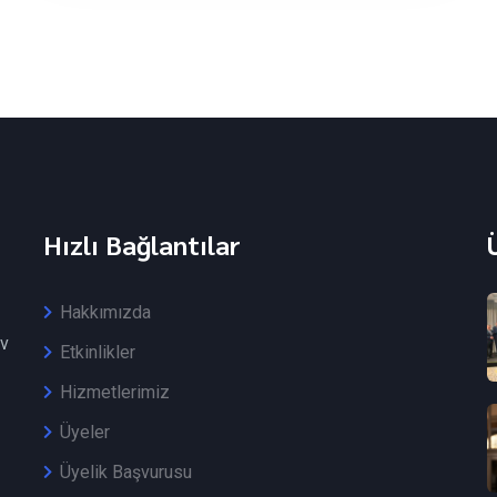
Hızlı Bağlantılar
Hakkımızda
v
Etkinlikler
Hizmetlerimiz
Üyeler
Üyelik Başvurusu