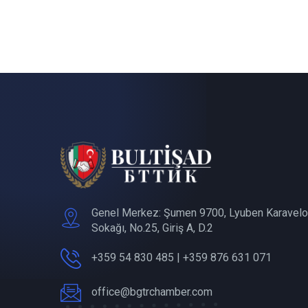
Genel Merkez: Şumen 9700, Lyuben Karavelo
Sokağı, No.25, Giriş A, D.2
+359 54 830 485 | +359 876 631 071
office@bgtrchamber.com