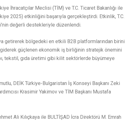
ye İhracatçılar Meclisi (TİM) ve T.C. Ticaret Bakanlığı ile
ye 2025) etkinliğini başarıyla gerçekleştirdi. Etkinlik, T.C.
ği’nin değerli destekleriyle düzenlendi.
ya getirerek bölgedeki en etkili B2B platformlarından birini
i giderek güçlenen ekonomik iş birliğinin stratejik önemini
pı, tekstil, gıda üretimi gibi kilit sektörlerde büyümeye
utlu, DEİK Türkiye-Bulgaristan İş Konseyi Başkanı Zeki
Yardımcısı Krasimir Yakimov ve TİM Başkanı Mustafa
ehmet Ali Kılıçkaya ile BULTİŞAD İcra Direktörü M. Emrah