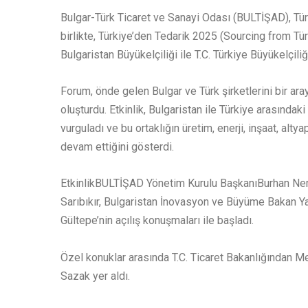
Bulgar-Türk Ticaret ve Sanayi Odası (BULTİŞAD), Türki
birlikte, Türkiye’den Tedarik 2025 (Sourcing from Türki
Bulgaristan Büyükelçiliği ile T.C. Türkiye Büyükelçili
Forum, önde gelen Bulgar ve Türk şirketlerini bir ara
oluşturdu. Etkinlik, Bulgaristan ile Türkiye arasındak
vurguladı ve bu ortaklığın üretim, enerji, inşaat, altya
devam ettiğini gösterdi.
EtkinlikBULTİŞAD Yönetim Kurulu BaşkanıBurhan Nem
Sarıbıkır, Bulgaristan İnovasyon ve Büyüme Bakan 
Gültepe’nin açılış konuşmaları ile başladı.
Özel konuklar arasında T.C. Ticaret Bakanlığından M
Sazak yer aldı.