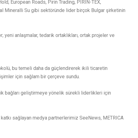
Hold, European Roads, Pirin Trading, PIRIN-TEX,
eralli Su gibi sektöründe lider birçok Bulgar şirketinin
yeni anlaşmalar, tedarik ortaklıkları, ortak projeler ve
olü, bu temeli daha da güçlendirerek ikili ticaretin
şimler için sağlam bir çerçeve sundu.
 bağları geliştirmeye yönelik sürekli liderlikleri için
mli katkı sağlayan medya partnerlerimiz SeeNews, METRICA