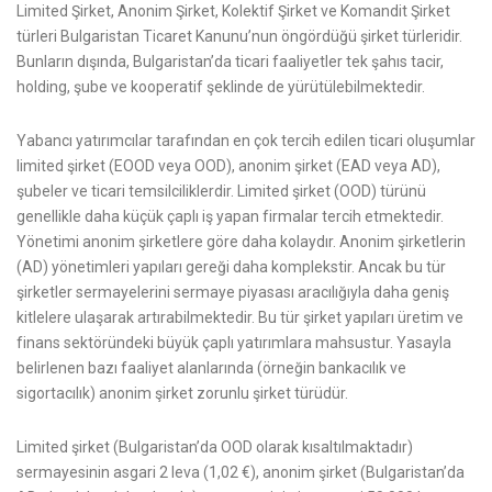
Limited Şirket, Anonim Şirket, Kolektif Şirket ve Komandit Şirket
türleri Bulgaristan Ticaret Kanunu’nun öngördüğü şirket türleridir.
Bunların dışında, Bulgaristan’da ticari faaliyetler tek şahıs tacir,
holding, şube ve kooperatif şeklinde de yürütülebilmektedir.
Yabancı yatırımcılar tarafından en çok tercih edilen ticari oluşumlar
limited şirket (EOOD veya OOD), anonim şirket (EAD veya AD),
şubeler ve ticari temsilciliklerdir. Limited şirket (OOD) türünü
genellikle daha küçük çaplı iş yapan firmalar tercih etmektedir.
Yönetimi anonim şirketlere göre daha kolaydır. Anonim şirketlerin
(AD) yönetimleri yapıları gereği daha komplekstir. Ancak bu tür
şirketler sermayelerini sermaye piyasası aracılığıyla daha geniş
kitlelere ulaşarak artırabilmektedir. Bu tür şirket yapıları üretim ve
finans sektöründeki büyük çaplı yatırımlara mahsustur. Yasayla
belirlenen bazı faaliyet alanlarında (örneğin bankacılık ve
sigortacılık) anonim şirket zorunlu şirket türüdür.
Limited şirket (Bulgaristan’da OOD olarak kısaltılmaktadır)
sermayesinin asgari 2 leva (1,02 €), anonim şirket (Bulgaristan’da