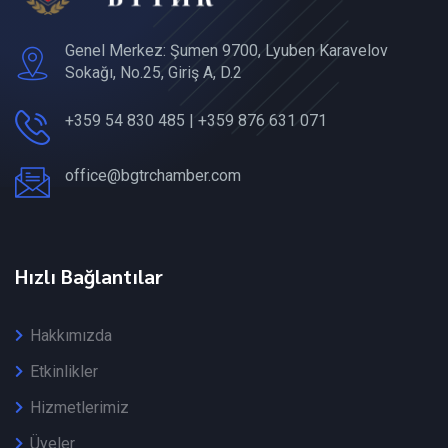
Genel Merkez: Şumen 9700, Lyuben Karavelov
Sokağı, No.25, Giriş A, D.2
+359 54 830 485 | +359 876 631 071
office@bgtrchamber.com
Hızlı Bağlantılar
Hakkımızda
Etkinlikler
Hizmetlerimiz
Üyeler