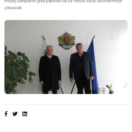
ihtiyaç sahiplerini gıda paketleri ile bir nebze olsun sevindirmeye
çalışacak.