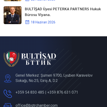
BULTİŞAD Üyesi PETERKA PARTNERS Hukuk
Bürosu Viyana.
18 Haziran 2026
Genel Merkez: Şumen 9700, Lyuben Karavelov
Sokağı, No.25, Giriş A, D.2
+359 54 830 485 | +359 876 631 071
office@bgtrchamber.com