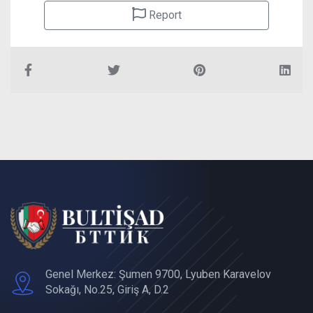
Report
Genel Merkez: Şumen 9700, Lyuben Karavelov
Sokağı, No.25, Giriş A, D.2