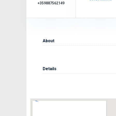
+359887562149
About
Details