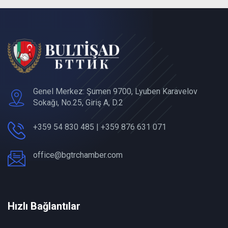
Genel Merkez: Şumen 9700, Lyuben Karavelov
Sokağı, No.25, Giriş A, D.2
+359 54 830 485 | +359 876 631 071
office@bgtrchamber.com
Hızlı Bağlantılar