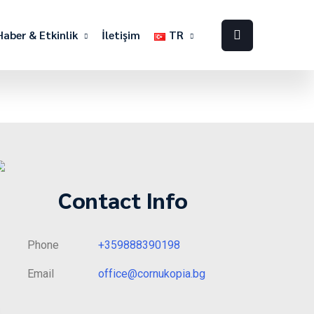
Haber & Etkinlik
İletişim
TR
Contact Info
Phone
+359888390198
Email
office@cornukopia.bg