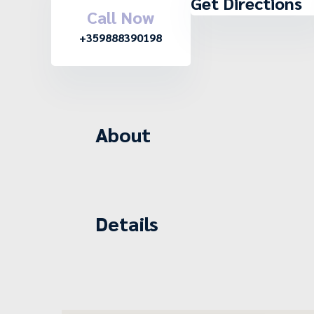
Get Directions
Call Now
+359888390198
About
Details