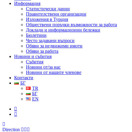
Информация
Статистически данни
Правителствени организации
Изложения в Турция
Обществени поръчки възможности за работа
Доклади и информационни бележки
Бюлетини
Често задавани въпроси
Обяви за недвижими имоти
Обяви за работа
Новини и събития
Събития
Новини от/за нас
Новини от нашите членове
Контакти
БГ
TR
БГ
EN
Direction