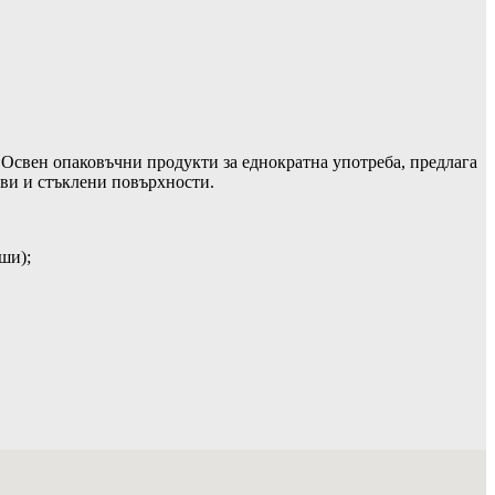
 Освен опаковъчни продукти за еднократна употреба, предлага
еви и стъклени повърхности.
ши);