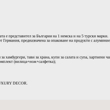
а е представител за България на 1 немска и на 5 турски марки.
я от Германия, предназначена за опаковане на продукти с алумини
за хамбургери, тави за храна, купи за салата и супа, хартиени ча
комплект (вилица+нож+салфетка);
 LUXURY DECOR.