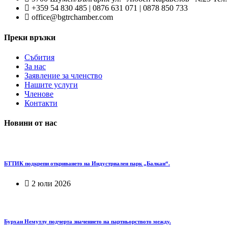
+359 54 830 485 | 0876 631 071 | 0878 850 733
office@bgtrchamber.com
Преки връзки
Събития
За нас
Заявление за членство
Нашите услуги
Членове
Контакти
Новини от нас
БТТИК подкрепи откриването на Индустриален парк „Балкан“.
2 юли 2026
Бурхан Немутлу подчерта значението на партньорството между.