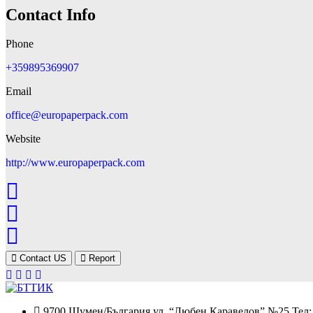
Contact Info
Phone
+359895369907
Email
office@europaperpack.com
Website
http://www.europaperpack.com
Contact US
Report
9700 Шумен/България ул. “Любен Каравелов” №25 Тел: 