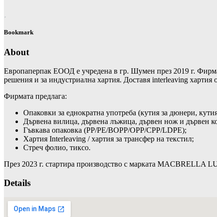
Bookmark
About
Европаперпак ЕООД е учредена в гр. Шумен през 2019 г. Фирмат
решения и за индустриална хартия. Доставя interleaving харти
Фирмата предлага:
Опаковки за еднократна употреба (кутия за дюнери, кутия 
Дървена вилица, дървена лъжица, дървен нож и дървен 
Гъвкава опаковка (PP/PE/BOPP/OPP/CPP/LDPE);
Хартия Interleaving / хартия за трансфер на текстил;
Стреч фолио, тиксо.
През 2023 г. стартира производство с марката MACBRELLA
Details