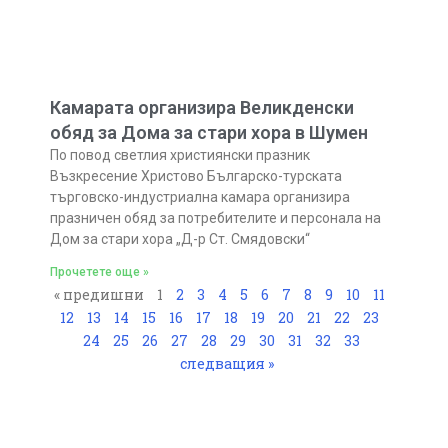
Камарата организира Великденски
обяд за Дома за стари хора в Шумен
По повод светлия християнски празник
Възкресение Христово Българско-турската
търговско-индустриална камара организира
празничен обяд за потребителите и персонала на
Дом за стари хора „Д-р Ст. Смядовски“
Прочетете още »
« предишни
1
2
3
4
5
6
7
8
9
10
11
12
13
14
15
16
17
18
19
20
21
22
23
24
25
26
27
28
29
30
31
32
33
следващия »