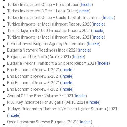
Turkey Investment Office – Presentation(
İncele
)
Turkey Investment Office – Legal Guide(
İncele
)
Turkey Investment Office – Guide To State Incentives(
İncele
)
Türkiye İhracatçılar Meclisi İhracat Raporu 2020(
İncele
)
Tım Türkiye’nin İlk1000 İhracatcısı Raporu 2021(
İncele
)
Türkiye İhracatçılar Meclisi İhracat Raporu 2021(
İncele
)
General Invest Bulgaria Agency Presentation(
İncele
)
Bulgaria Network Readiness Index 2021(
İncele
)
Bulgaristan Ülke Profili (Aralık 2021) (
İncele
)
Bulgaria Freight Transport & Shipping Report 2021(
İncele
)
Bnb Economic Review 1-2021(
İncele
)
Bnb Economic Review 2-2021(
İncele
)
Bnb Economic Review 3-2021(
İncele
)
Bnb Economic Review 4-2021(
İncele
)
Annual Of The Bnb • Volume 7 • 2021(
İncele
)
N.S.I. Key Indıcators For Bulgarıa (04.10.2021)(
İncele
)
Türkiye-Bulgaristan Ekonomik Ve Ticari İlişkiler Sunumu (2021)
(
İncele
)
Oecd Economic Surveys Bulgaria (2021)(
İncele
)