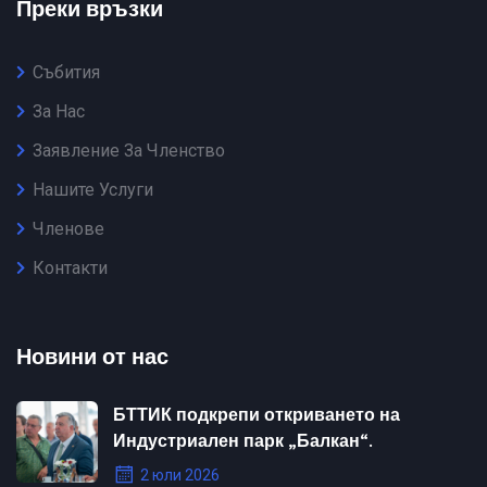
Преки връзки
Събития
За Нас
Заявление За Членство
Нашите Услуги
Членове
Контакти
Новини от нас
БТТИК подкрепи откриването на
Индустриален парк „Балкан“.
2 юли 2026