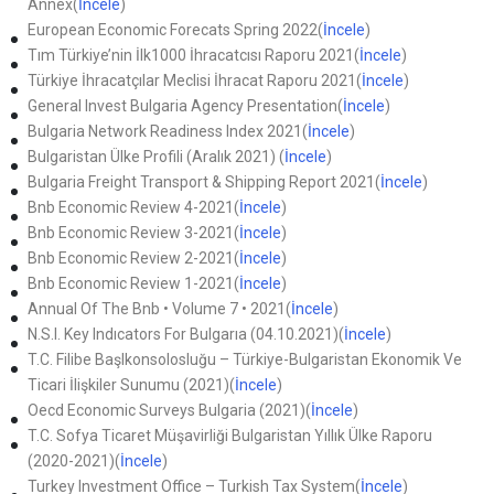
Annex(
İncele
)
European Economic Forecats Spring 2022(
İncele
)
Tım Türkiye’nin İlk1000 İhracatcısı Raporu 2021(
İncele
)
Türkiye İhracatçılar Meclisi İhracat Raporu 2021(
İncele
)
General Invest Bulgaria Agency Presentation(
İncele
)
Bulgaria Network Readiness Index 2021(
İncele
)
Bulgaristan Ülke Profili (Aralık 2021) (
İncele
)
Bulgaria Freight Transport & Shipping Report 2021(
İncele
)
Bnb Economic Review 4-2021(
İncele
)
Bnb Economic Review 3-2021(
İncele
)
Bnb Economic Review 2-2021(
İncele
)
Bnb Economic Review 1-2021(
İncele
)
Annual Of The Bnb • Volume 7 • 2021(
İncele
)
N.S.I. Key Indıcators For Bulgarıa (04.10.2021)(
İncele
)
T.C. Filibe Başlkonsolosluğu – Türkiye-Bulgaristan Ekonomik Ve
Ticari İlişkiler Sunumu (2021)(
İncele
)
Oecd Economic Surveys Bulgaria (2021)(
İncele
)
T.C. Sofya Ticaret Müşavirliği Bulgaristan Yıllık Ülke Raporu
(2020-2021)(
İncele
)
Turkey Investment Office – Turkish Tax System(
İncele
)