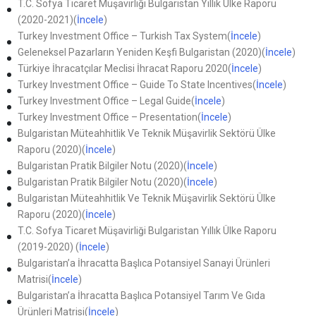
T.C. Sofya Ticaret Müşavirliği Bulgaristan Yıllık Ülke Raporu
(2020-2021)(
İncele
)
Turkey Investment Office – Turkish Tax System(
İncele
)
Geleneksel Pazarların Yeniden Keşfi Bulgaristan (2020)(
İncele
)
Türkiye İhracatçılar Meclisi İhracat Raporu 2020(
İncele
)
Turkey Investment Office – Guide To State Incentives(
İncele
)
Turkey Investment Office – Legal Guide(
İncele
)
Turkey Investment Office – Presentation(
İncele
)
Bulgaristan Müteahhitlik Ve Teknik Müşavirlik Sektörü Ülke
Raporu (2020)(
İncele
)
Bulgaristan Pratik Bilgiler Notu (2020)(
İncele
)
Bulgaristan Pratik Bilgiler Notu (2020)(
İncele
)
Bulgaristan Müteahhitlik Ve Teknik Müşavirlik Sektörü Ülke
Raporu (2020)(
İncele
)
T.C. Sofya Ticaret Müşavirliği Bulgaristan Yıllık Ülke Raporu
(2019-2020) (
İncele
)
Bulgaristan’a İhracatta Başlıca Potansiyel Sanayi Ürünleri
Matrisi(
İncele
)
Bulgaristan’a İhracatta Başlıca Potansiyel Tarım Ve Gıda
Ürünleri Matrisi(
İncele
)