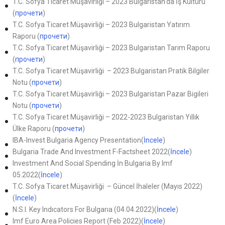
T.C. Sofya Ticaret Müşavirliği – 2023 Bulgaristan’da İş Kültürü
(
прочети
)
T.C. Sofya Ticaret Müşavirliği – 2023 Bulgaristan Yatırım
Raporu (
прочети
)
T.C. Sofya Ticaret Müşavirliği – 2023 Bulgaristan Tarım Raporu
(
прочети
)
T.C. Sofya Ticaret Müşavirliği – 2023 Bulgaristan Pratik Bilgiler
Notu (
прочети
)
T.C. Sofya Ticaret Müşavirliği – 2023 Bulgaristan Pazar Bigileri
Notu (
прочети
)
T.C. Sofya Ticaret Müşavirliği – 2022-2023 Bulgaristan Yıllık
Ülke Raporu (
прочети
)
IBA-Invest Bulgaria Agency Presentation(
İncele
)
Bulgaria Trade And Investment F-Factsheet 2022(
İncele
)
Investment And Social Spending İn Bulgaria By Imf
05.2022(
İncele
)
T.C. Sofya Ticaret Müşavirliği – Güncel İhaleler (Mayıs 2022)
(
İncele
)
N.S.I. Key Indıcators For Bulgarıa (04.04.2022)(
İncele
)
Imf Euro Area Policies Report (Feb 2022)(
İncele
)