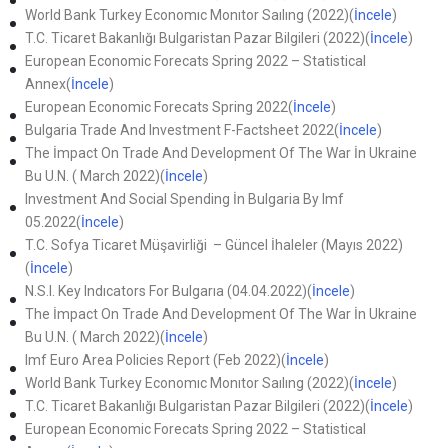
World Bank Turkey Economıc Monıtor Saılıng (2022)(
İncele
)
T.C. Ticaret Bakanlığı Bulgaristan Pazar Bilgileri (2022)(
İncele
)
European Economic Forecats Spring 2022 – Statistical
Annex(
İncele
)
European Economic Forecats Spring 2022(
İncele
)
Bulgaria Trade And Investment F-Factsheet 2022(
İncele
)
The İmpact On Trade And Development Of The War İn Ukraine
Bu U.N. ( March 2022)(
İncele
)
Investment And Social Spending İn Bulgaria By Imf
05.2022(
İncele
)
T.C. Sofya Ticaret Müşavirliği – Güncel İhaleler (Mayıs 2022)
(
İncele
)
N.S.I. Key Indıcators For Bulgarıa (04.04.2022)(
İncele
)
The İmpact On Trade And Development Of The War İn Ukraine
Bu U.N. ( March 2022)(
İncele
)
Imf Euro Area Policies Report (Feb 2022)(
İncele
)
World Bank Turkey Economıc Monıtor Saılıng (2022)(
İncele
)
T.C. Ticaret Bakanlığı Bulgaristan Pazar Bilgileri (2022)(
İncele
)
European Economic Forecats Spring 2022 – Statistical