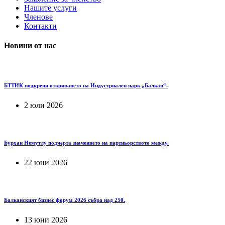
Нашите услуги
Членове
Контакти
Новини от нас
БТТИК подкрепи откриването на Индустриален парк „Балкан“.
2 юли 2026
Бурхан Немутлу подчерта значението на партньорството между.
22 юни 2026
Балканският бизнес форум 2026 събра над 250.
13 юни 2026