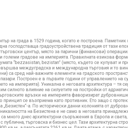
тър на града в 1529 година, когато е построена. Паметник 
дна господстваща градоустройствена традиция от тази епох
 търговски център, място за парични (финансови) операции
ки големи градове на империята. Правилната езикова форма
умата “bezzasistan, bezistan” (място, където се купуват и п
 извършва междуградска и международна търговия и то вин
тени) са сред най-важните елементи на градското простран
и пазари. Построен е в първите години от управлението на
ето на империята). Уникална е неговата архитектура – тя с
дим силното влияние на силуетите на постройки от адриатич
 търговските връзки на империята фаворизират дубровнишк
о принцип се възприема като противник. Ето защо с протекц
на „Безистен“-а. По исторически данни колонията от дубро
никалността на Безистена е не само в неговата принадлеж
и са много днес архитектурни съоръжения в Европа и света,
с публична, търговска и бизнес цел. Тази архитектурна стр
0 кв.м., а разгънатата 2261 кв.м. Двата етажа, с характер