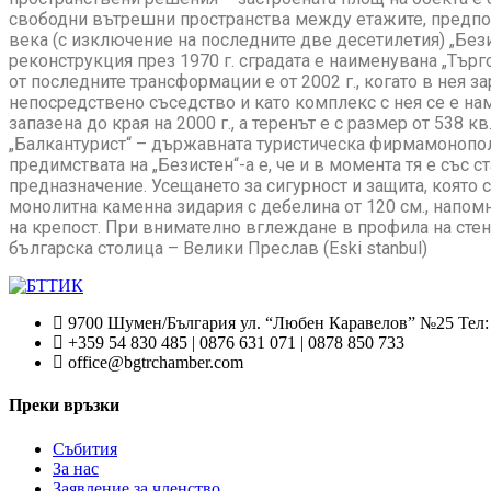
свободни вътрешни пространства между етажите, предпол
века (с изключение на последните две десетилетия) „Без
реконструкция през 1970 г. сградата е наименувана „Търг
от последните трансформации е от 2002 г., когато в нея з
непосредствено съседство и като комплекс с нея се е нам
запазена до края на 2000 г., а теренът е с размер от 538 
„Балкантурист“ – държавната туристическа фирмамонополи
предимствата на „Безистен“-а е, че и в момента тя е със 
предназначение. Усещането за сигурност и защита, която с
монолитна каменна зидария с дебелина от 120 см., напо
на крепост. При внимателно вглеждане в профила на стени
българска столица – Велики Преслав (Еski stanbul)
9700 Шумен/България ул. “Любен Каравелов” №25 Тел: 
+359 54 830 485 | 0876 631 071 | 0878 850 733
office@bgtrchamber.com
Преки връзки
Събития
За нас
Заявление за членство