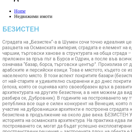
Home
Недвижими имоти
БЕЗИСТЕН
Сградата на „Безистен“-а в Шумен сочи точно идеалния цен
разцвета на Османската империя, сградата е елемент на е
чаршии, търговски ханове в структурата на обща сграда –
приложен за пръв път в Бурса и Одрин, а после във всич
означава “базар, борса, търговски център”. Произлиза от д
арабските и персийски езици. Това е мястото, където се
населеното място. В този аспект покритите базари (безис
от най-старите и удивително съхранени и до днес покрит
(епоха, която се оценява като своеобразен връх в развити
архитектурата на другите безистени, а в нея можем да ви
разбира се, Дубровник). В годините на построяването му
република все още е силен конкурент на Венеция, която п
участие на дубровнишки архитекти е построена сградата 
безистена в продължение на около две века. БЕЗИСТЕН У
историята на османската архитектура. На практика едва л
построяването си, могат да бъдат успешно експлоатирани 
пространствени решения – застроената площ на обекта е 80