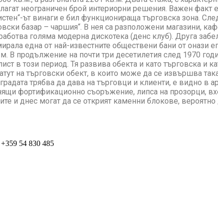
агат неограничен брой интериорни решения. Важен факт е,
истен“-ът винаги е бил функционираща търговска зона. Сл
овски базар – чаршия“. В нея са разположени магазини, каф
аработва голяма модерна дискотека (денс клуб). Друга забел
ирала една от най-известните обществени бани от онази еп
кв.м. В продължение на почти три десетилетия след 1970 годи
ст в този период. Тя развива обекта и като търговска и ка
статут на търговски обект, в които може да се извършва та
градата трябва да дава на търговци и клиенти, е видно в а
мнящи фортификационно съоръжение, липса на прозорци, вх
те и днес могат да се открият каменни блокове, вероятно 
+359 54 830 485