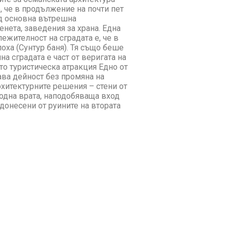
 че в продължение на почти пет
ед основна вътрешна
енета, заведения за храна. Една
ежителност на сградата е, че в
оха (Сунтур баня). Тя също беше
на сградата е част от веригата на
то туристическа атракция Едно от
кава дейност без промяна на
рхитектурните решения – стени от
одна врата, наподобяваща вход
донесени от руините на втората