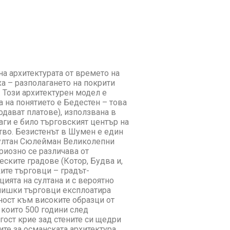
на архитектурата от времето на
а – разполагането на покрити
. Този архитектурен модел е
 на понятието е Бедестен – това
родават платове), използвана в
аги е било търговският център на
ство. Безистенът в Шумен е един
 султан Сюлейман Великолепни
ериозно се различава от
еските градове (Котор, Будва и,
ите търговци – градът-
ията на султана и с вероятно
внишки търговци експлоатира
ност към високите образци от
 които 500 години след
огост крие зад стените си щедри
ните за османската архитектура