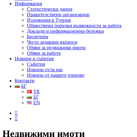
Информация
Статистически данни
Правителствени организации
Изложения в Турция
Обществени поръчки възможности за работа
Доклади и информационни бележки
Бюлетини
Често задавани въпроси
Обяви за недвижими имоти
Обяви за работа
Новини и събития
Събития
Новини от/за нас
Новини от нашите членове
Контакти
БГ
TR
БГ
EN
Недвижими имоти