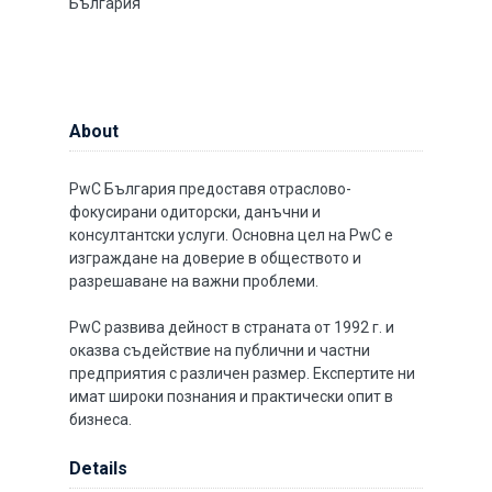
България
About
PwC България предоставя отраслово-
фокусирани одиторски, данъчни и
консултантски услуги. Основна цел на PwC е
изграждане на доверие в обществото и
разрешаване на важни проблеми.
PwC развива дейност в страната от 1992 г. и
оказва съдействие на публични и частни
предприятия с различен размер. Експертите ни
имат широки познания и практически опит в
бизнеса.
Details