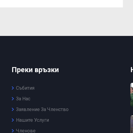
Преки връзки
Събития
За Нас
Заявление За Членство
Нашите Услуги
Членове