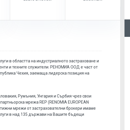
ги в областта на индустриалното застраховане и
енти и техните служители. РЕНОМИА ООД е част от
Република Чехия, заемаща лидерска позиция на
Словакия, Румъния, Унгария и Сърбия чрез свои
а партньорска мрежа REP (RENOMIA EUROPEAN
стижни мрежи от застрахователни брокери имаме
луги в над 135 държави на Вашите бъдещи