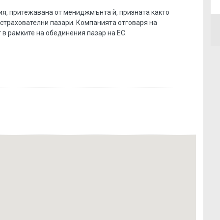
я, притежавана от мениджмънта ѝ, призната както
астрахователни пазари. Компанията отговаря на
 в рамките на обединения пазар на ЕС.