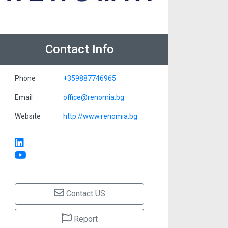
Contact Info
Phone
+359887746965
Email
office@renomia.bg
Website
http://www.renomia.bg
Contact US
Report