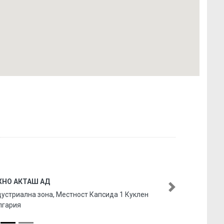
ХНО АКТАШ АД
Next
устриална зона, Местност Капсида 1 Куклен
лгария