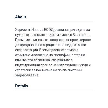
About
Хоризонт-Иванов ЕООД развива пригодени за
нуждите на своите клиенти имоти в България.
Поемаме пълната отговорност от проектиране
до предаване на сградата във вид, готов за
експлоатация. Всеки проект стартира с
отчитане и залагане на специфичността на
клинтската логистика, свързаните с
индустриалния процес на изграждане нужди и
стратегии за постигане на по-пълното им
задоволяване.
Details