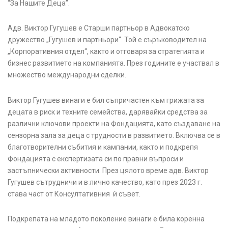
“За Нашите Деца”.
Адв. Виктор Гугушев е Старши партньор в Адвокатско
дружество „Гугушев и партньори“. Той е съръководител на
„Корпоративния отдел“, както и отговаря за стратегията и
бизнес развитието на компанията. През годините е участвал в
множество международни сделки.
Виктор Гугушев винаги е бил съпричастен към грижата за
децата в риск и техните семейства, дарявайки средства за
различни ключови проекти на Фондацията, като създаване на
сензорна зала за деца с трудности в развитието. Включва се в
благотворителни събития и кампании, както и подкрепя
Фондацията с експертизата си по правни въпроси и
застъпнически активности. През цялото време адв. Виктор
Гугушев сътрудничи и в лично качество, като през 2023 г.
става част от Консултативния ѝ съвет.
Подкрепата на младото поколение винаги е била коренна