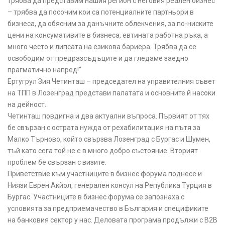
трябва да представим нашия регион с неговия реален бизнес
– трябва да посочим кои са потенциалните партньори в
бизнеса, да обясним за данъчните облекчения, за по-ниските
цени на консумативите в бизнеса, евтината работна ръка, а
много често и липсата на езикова бариера. Трябва да се
освободим от предразсъдъците и да гледаме заедно
прагматично напред!“
Ертугрул Зия Четинташ – председател на управителния съвет
на ТПП в Лозенград представи палатата и основните й насоки
на дейност.
Четинташ повдигна и два актуални въпроса. Първият от тях
бе свързан с острата нужда от рехабилитация на пътя за
Малко Търново, който свързва Лозенград с Бургас и Шумен,
тъй като сега той не е в много добро състояние. Вторият
проблем бе свързан с визите.
Приветствие към участниците в бизнес форума поднесе и
Ниязи Еврен Акйол, генерален консул на Република Турция в
Бургас. Участниците в бизнес форума се запознаха с
условията за предприемачество в България и спецификите
на банковия сектор у нас. Деловата програма продължи с B2B