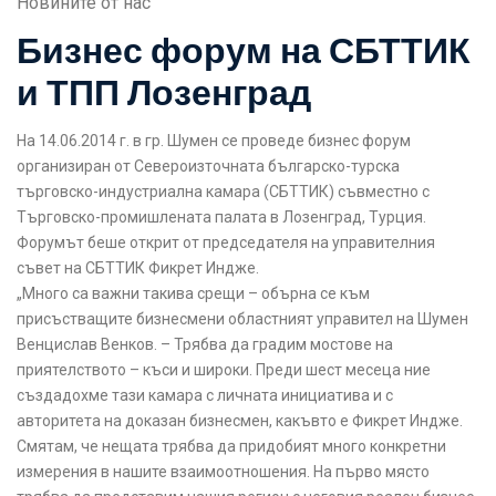
Новините от нас
Бизнес форум на СБТТИК
и ТПП Лозенград
На 14.06.2014 г. в гр. Шумен се проведе бизнес форум
организиран от Североизточната българско-турска
търговско-индустриална камара (СБТТИК) съвместно с
Търговско-промишлената палата в Лозенград, Турция.
Форумът беше открит от председателя на управителния
съвет на СБТТИК Фикрет Индже.
„Много са важни такива срещи – обърна се към
присъстващите бизнесмени областният управител на Шумен
Венцислав Венков. – Трябва да градим мостове на
приятелството – къси и широки. Преди шест месеца ние
създадохме тази камара с личната инициатива и с
авторитета на доказан бизнесмен, какъвто е Фикрет Индже.
Смятам, че нещата трябва да придобият много конкретни
измерения в нашите взаимоотношения. На първо място