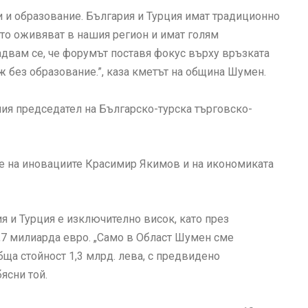
и и образование. България и Турция имат традиционно
то оживяват в нашия регион и имат голям
двам се, че форумът поставя фокус върху връзката
ж без образование.”, каза кметът на община Шумен.
ия председател на Българско-турска търговско-
е на иновациите Красимир Якимов и на икономиката
 и Турция е изключително висок, като през
7,7 милиарда евро. „Само в Област Шумен сме
ща стойност 1,3 млрд. лева, с предвидено
бясни той.