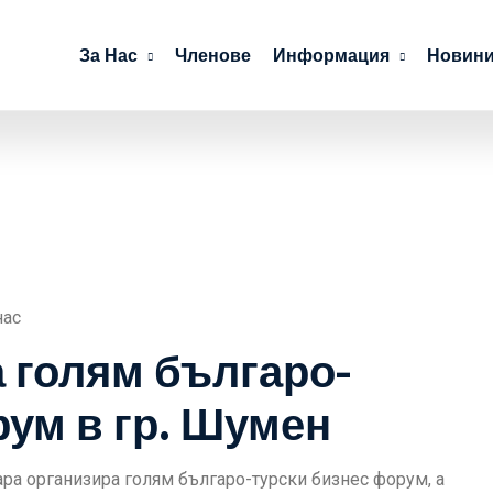
За Нас
Членове
Информация
Новини
нас
 голям българо-
рум в гр. Шумен
ра организира голям българо-турски бизнес форум, а