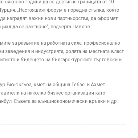
 няколко години да се достигне границата от 10
урция. „Настоящият форум е поредна стъпка, която
да изградят важни нови партньорства, да оформят
циал да се разгърне“, подчерта Павлов.
ите за развитие на работната сила, професионално
 заведения и индустрията, ролята на местната власт
витието и бъдещето на българо-турските търговски и
нур Бююкгьоз, кмет на община Гебзе, и Ахмет
тавители на няколко бизнес организации като
нбул, Съвета за външнокономически връзки и др.