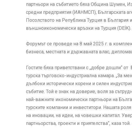
партньори на събитието бяха Община Шумен, Из
средни предприятия (ИАНМСП), Българската аг
Посолството на Република Турция в България и
външноикономически връзки на Турция (DEİK).
Форумът се проведе на 8 май 2025 г. в комплек
бизнеса, местната и държавната влас, диплома
Гостите бяха приветствани с „добре дошли“ от 
турска търговско-индустриална камара. „За мен
дълбоки исторически корени и силен индустри
събитие. Той е знак на доверие, воля за сътру
най-важните икономически партньори на Бълга
турските компании и инвеститори. Нашата роля 
на иновации, на идеи, на човешки капитал. Уве
партньорства, проекти и приятелства“, каза той.