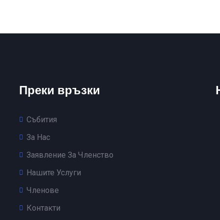
Преки връзки
Събития
За Нас
Заявление За Членство
Нашите Услуги
Членове
Контакти