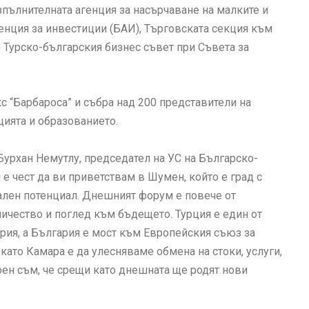
пълнителната агенция за насърчаване на малките и
енция за инвестиции (БАИ), Търговската секция към
 Турско-българския бизнес съвет при Съвета за
с “Барбароса” и събра над 200 представители на
цията и образованието.
Бурхан Немутлу, председател на УС на Българско-
 е чест да ви приветствам в Шумен, който е град с
ален потенциал. Днешният форум е повече от
дничество и поглед към бъдещето. Турция е един от
рия, а България е мост към Европейския съюз за
като Камара е да улесняваме обмена на стоки, услуги,
рен съм, че срещи като днешната ще родят нови