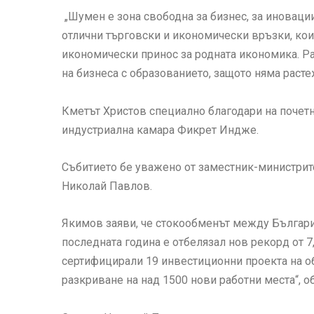
„Шумен е зона свободна за бизнес, за иноваци
отлични търговски и икономически връзки, кои
икономически принос за родната икономика. Ра
на бизнеса с образованието, защото няма расте
Кметът Христов специално благодари на почетн
индустриална камара Фикрет Индже.
Събитието бе уважено от заместник-министрит
Николай Павлов.
Якимов заяви, че стокообменът между България
последната година е отбелязал нов рекорд от 
сертифицирали 19 инвестиционни проекта на об
разкриване на над 1500 нови работни места“, о