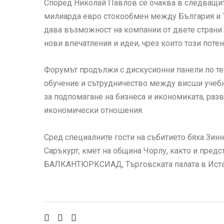
Според Николай Павлов се очаква в следващите
милиарда евро стокообмен между България и Т
дава възможност на компании от двете страни 
нови впечатления и идеи, чрез които този потен
Форумът продължи с дискусионни панели по тем
обучение и сътрудничество между висши учебни
за подпомагане на бизнеса и икономиката, раз
икономически отношения.
Сред специалните гости на събитието бяха Зин
Саръкурт, кмет на община Чорлу, както и предс
БАЛКАНТЮРКСИАД, Търговската палата в Иста