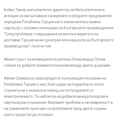
Бойко Таков, изпълнителен директор на Изпълнителната
агенция за насърчаване на малките и средните предприятия
определи Република Турция като изключително важен
партньор с огромен потенциал за българските производители.
“След проблема с нарушаване на вноса и веригата на
доставки Турция може да играе ключова роля за българското
производство”, посочи той.
Министърът на иновациите и растежа Александър Пулев
говори за добрите взаимоотношения между двете държави.
Айлин Секизкьок, извънреден и пълномощен посланик на
Република Турция у нас, благодари за подкрепата, която
страната ни е оказала в помощ на пострадалите от
земетресението. Тя наблегна на добрите междусъседски и
партньорски отношения. Визовият проблем и натовареността
на граничните пунктове са проблемите пред двете страни,
които предстои да се решат.