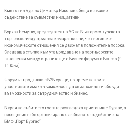
Кметът на Бургас Димитър Николов обеща всякакво
съдействие за съвместни инициативи.
Бурхан Немутлу, председател на УС на Българско-турската
търговско-индустриална камара посочи, че търговско-
икономическите отношения се движат в положителна посока.
Следваща стъпка към утвърждаване на партньорските
отношения между страните ще е Бизнес форума в Банско (9-
11 Юни).
Форумът продължи с Б2Б срещи, по време на които
участниците имаха възможност да се запознаят и обсъдят
възможности за сътрудничество и бизнес.
В края на събитието гостите разгледаха пристанище Бургас, а
посещението бе организирано с любезното съдействие на
БМФ „Порт Бургас“.