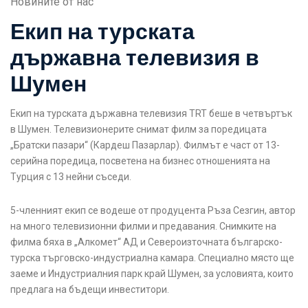
Новините от нас
Екип на турската
държавна телевизия в
Шумен
Екип на турската държавна телевизия TRT беше в четвъртък
в Шумен. Телевизионерите снимат филм за поредицата
„Братски пазари“ (Кардеш Пазарлар). Филмът е част от 13-
серийна поредица, посветена на бизнес отношенията на
Турция с 13 нейни съседи.
5-членният екип се водеше от продуцента Ръза Сезгин, автор
на много телевизионни филми и предавания. Снимките на
филма бяха в „Алкомет“ АД и Североизточната българско-
турска търговско-индустриална камара. Специално място ще
заеме и Индустриалния парк край Шумен, за условията, които
предлага на бъдещи инвеститори.