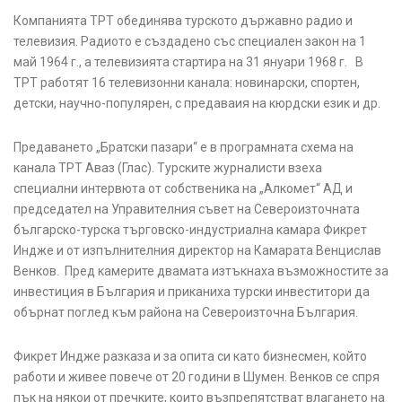
Компанията ТРТ обединява турското държавно радио и
телевизия. Радиото е създадено със специален закон на 1
май 1964 г., а телевизията стартира на 31 януари 1968 г. В
ТРТ работят 16 телевизонни канала: новинарски, спортен,
детски, научно-популярен, с предаваия на кюрдски език и др.
Предаването „Братски пазари“ е в програмната схема на
канала ТРТ Аваз (Глас). Турските журналисти взеха
специални интервюта от собственика на „Алкомет“ АД и
председател на Управителния съвет на Североизточната
българско-турска търговско-индустриална камара Фикрет
Индже и от изпълнителния директор на Камарата Венцислав
Венков. Пред камерите двамата изтъкнаха възможностите за
инвестиция в България и приканиха турски инвеститори да
обърнат поглед към района на Североизточна България.
Фикрет Индже разказа и за опита си като бизнесмен, който
работи и живее повече от 20 години в Шумен. Венков се спря
пък на някои от пречките, които възпрепятстват влагането на