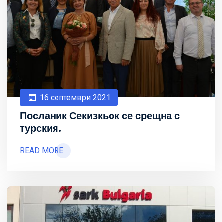
16 септември 2021
Посланик Секизкьок се срещна с
турския.
READ MORE