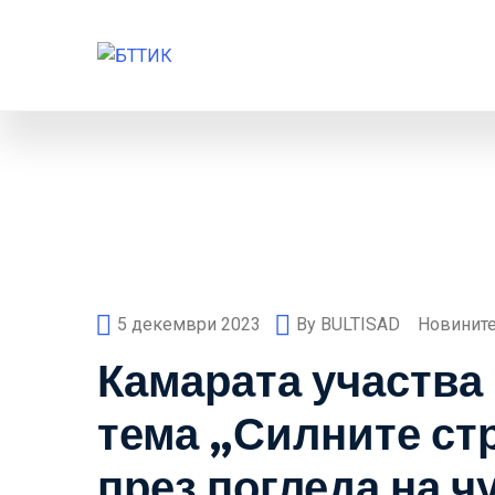
5 декември 2023
By
BULTISAD
Новините
Камарата участва 
тема „Силните ст
през погледа на 