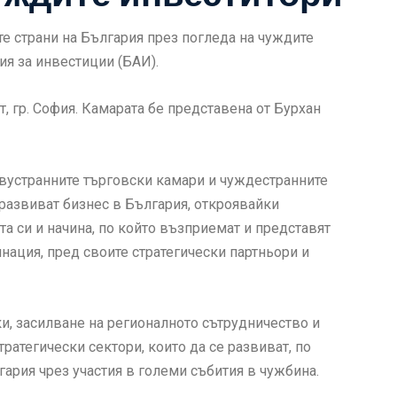
те страни на България през погледа на чуждите
ия за инвестиции (БАИ).
ят, гр. София. Камарата бе представена от Бурхан
 двустранните търговски камари и чуждестранните
 развиват бизнес в България, откроявайки
та си и начина, по който възприемат и представят
нация, пред своите стратегически партньори и
и, засилване на регионалното сътрудничество и
тратегически сектори, които да се развиват, по
рия чрез участия в големи събития в чужбина.