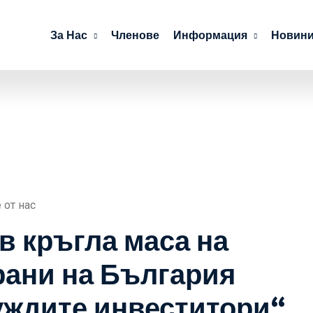
За Нас
Членове
Информация
Новини
 от нас
в кръгла маса на
рани на България
чуждите инвеститори“