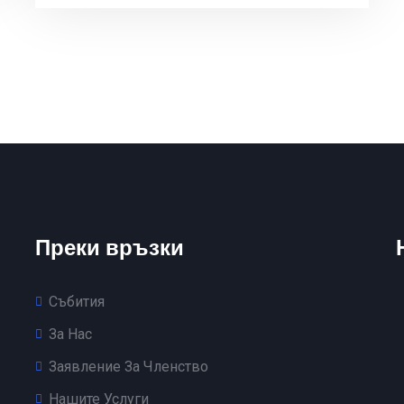
Преки връзки
Събития
За Нас
Заявление За Членство
Нашите Услуги