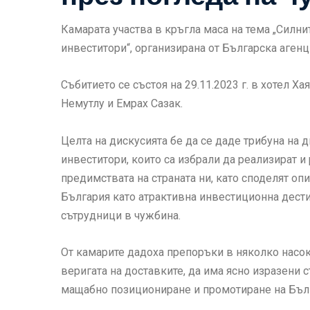
Камарата участва в кръгла маса на тема „Силни
инвеститори“, организирана от Българска агенц
Събитието се състоя на 29.11.2023 г. в хотел Ха
Немутлу и Емрах Сазак.
Целта на дискусията бе да се даде трибуна на
инвеститори, които са избрали да реализират и
предимствата на страната ни, като споделят опи
България като атрактивна инвестиционна дести
сътрудници в чужбина.
От камарите дадоха препоръки в няколко насок
веригата на доставките, да има ясно изразени с
мащабно позициониране и промотиране на Бълга