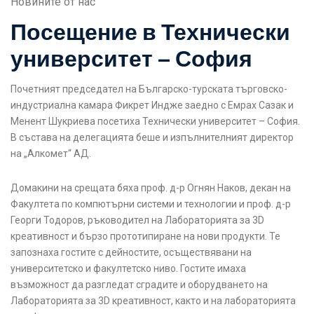
Новините от нас
Посещение в Технически
университет – София
Почетният председател на Българско-турската търговско-
индустриална камара Фикрет Индже заедно с Емрах Сазак и
Менент Шукриева посетиха Технически университет – София.
В състава на делегацията беше и изпълнителният директор
на „Алкомет“ АД.
Домакини на срещата бяха проф. д-р Огнян Наков, декан на
Факултета по компютърни системи и технологии и проф. д-р
Георги Тодоров, ръководител на Лабораторията за 3D
креативност и бързо прототипиране на нови продукти. Те
запознаха гостите с дейностите, осъществявани на
университетско и факултетско ниво. Гостите имаха
възможност да разгледат сградите и оборудването на
Лабораторията за 3D креативност, както и на лабораторията