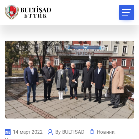
14 март 2022
By
BULTISAD
Новини
,