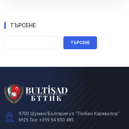
ТЪРСЕНЕ
ТЪРСЕНЕ
9700 Шумен/България ул. “Любен Каравелов”
№25 Тел: +359 54 830 485