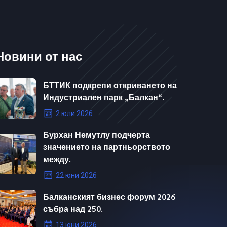
Новини от нас
БТТИК подкрепи откриването на
Индустриален парк „Балкан“.
2 юли 2026
Бурхан Немутлу подчерта
значението на партньорството
между.
22 юни 2026
Балканският бизнес форум 2026
събра над 250.
13 юни 2026