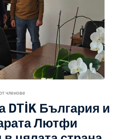
от членове
а DTİK България и
марата Лютфи
 в цялата страна