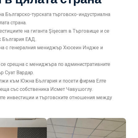
 на Българско-турската търговско-индустриална
ата страна.
естициите на гиганта Şişecam в Търговище и се
с България ЕАД.
на с генералния мениджър Хюсеин Индже и
и се срещна с мениджъра по административните
р Суат Вардар.
жи към Южна България и посети фирма Елте
реща със собственика Исмет Чавушоглу.
ките инвестиции и търговските отношения между