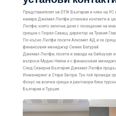
Представителят на DTİK България и член на УС
камара Джемал Лютфи установи контакти в цял
Лютфи, която започна деня с посещение на инв
срещна с Гюрал Саваш, директор на Тракия Гла
По-късно Лютфи посети Алкомет АД и се срещ
финансовия мениджър Семих Батурай.
Джемал Лютфи, посети и завода на Sarkuysan 
въпроси Мудин Ниязи и с финансовия мениджъ
След Северна България Джемал Лютфи продъл
Инженеринг в Стара Загора. Тук той проведе с
Фокус на всички срещи и разговори бяха турс
България и Турция.