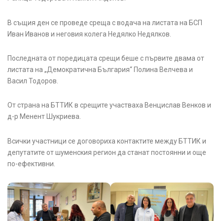
В същия ден се проведе среща с водача на листата на БСП
Иван Иванов и неговия колега Недялко Недялков.
Последната от поредицата срещи беше с първите двама от
листата на „Демократична България“ Полина Велчева и
Васил Тодоров.
От страна на БТТИК в срещите участваха Венцислав Венков и
д-р Менент Шукриева.
Всички участници се договориха контактите между БТТИК и
депутатите от шуменския регион да станат постоянни и още
по-ефективни.