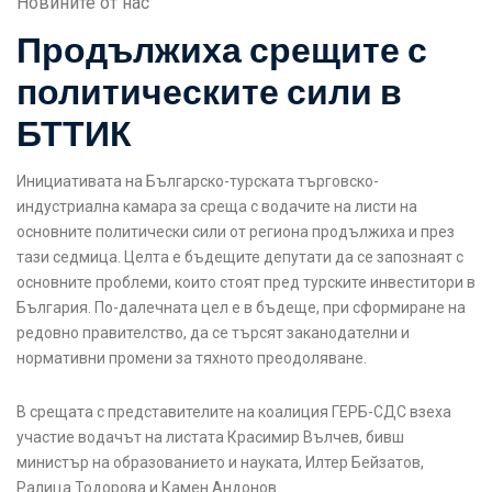
Новините от нас
Продължиха срещите с
политическите сили в
БТТИК
Инициативата на Българско-турската търговско-
индустриална камара за среща с водачите на листи на
основните политически сили от региона продължиха и през
тази седмица. Целта е бъдещите депутати да се запознаят с
основните проблеми, които стоят пред турските инвеститори в
България. По-далечната цел е в бъдеще, при сформиране на
редовно правителство, да се търсят заканодателни и
нормативни промени за тяхното преодоляване.
В срещата с представителите на коалиция ГЕРБ-СДС взеха
участие водачът на листата Красимир Вълчев, бивш
министър на образованието и науката, Илтер Бейзатов,
Ралица Тодорова и Камен Андонов.