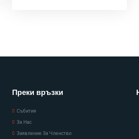
Преки връзки
Събития
За Нас
Заявление За Членство