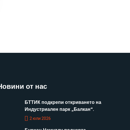
Новини от нас
БТТИК подкрепи откриването на
Индустриален парк „Балкан“.
2 юли 2026
Бурхан Немутлу подчерта