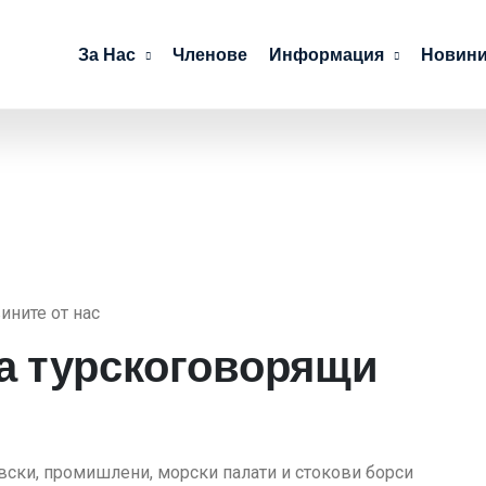
За Нас
Членове
Информация
Новини
ините от нас
а турскоговорящи
овски, промишлени, морски палати и стокови борси