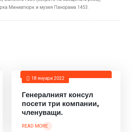
рка Миниатюрк и музея Панорама 1453.
18 януари 2022
Генералният консул
посети три компании,
членуващи.
READ MORE