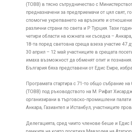
(TOBB) в тясно сътрудничество с Министерство
предназначени за предприемачи от цял свят, го
спомогне укрепването на връзките и отношен
различни страни по света и Р Турция. Тази год
четири области на южната ни съседка – Анкара,
18-та поред световна среща взеха участие 47 
30 април – 12 май участниците в срещата посе
имаха възможност да обменят опит и познания
България бяха представени от Едис Емре, избран
Програмата стартира с 71-то общо събрание на 
(TOBB) под ръководството на М. Рифат Хисард
организирани в търговско-промишлени палати и
Анкара, Газиантеп и Истанбул, участниците пр
Делегацията, сред чиито членове беше и Едис 
рамките на която посетиха Мавзолея на Ататюрк