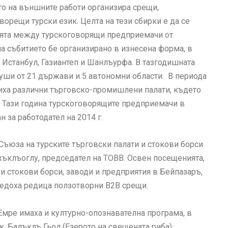
то на външните работи организира срещи,
ворещи турски език. Целта на тези сбирки е да се
ията между турскоговорящи предприемачи от
ина събитието бе организирано в изнесена форма, в
 Истанбул, Газиантеп и Шанлъурфа. В тазгодишната
души от 21 държави и 5 автономни области. В периода
тиха различни търговско-промишлени палати, където
. Тази година турскоговорящите предприемачи в
 за работодател на 2014 г.
Съюза на турските търговски палати и стокови борси
жъклъоглу, председател на TOBB. Освен посещенията,
 стокови борси, заводи и предприятия в Бейпазаръ,
оведоха редица ползотворни В2В срещи.
Емре имаха и културно-опознавателна програма, в
, Балъклъ Гьол (Езерото на свещената риба),