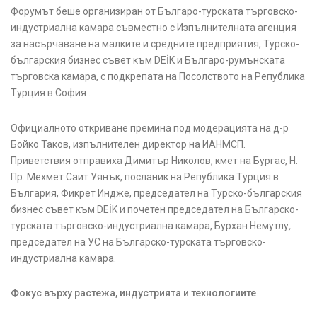
Форумът беше организиран от Българо-турската търговско-
индустриална камара съвместно с Изпълнителната агенция
за насърчаване на малките и средните предприятия, Турско-
българския бизнес съвет към DEİK и Българо-румънската
търговска камара, с подкрепата на Посолството на Република
Турция в София .
Официалното откриване премина под модерацията на д-р
Бойко Таков, изпълнителен директор на ИАНМСП.
Приветствия отправиха Димитър Николов, кмет на Бургас, Н.
Пр. Мехмет Саит Уянък, посланик на Република Турция в
България, Фикрет Индже, председател на Турско-българския
бизнес съвет към DEİK и почетен председател на Българско-
турската търговско-индустриална камара, Бурхан Немутлу
,
председател на УС на Българско-турската търговско-
индустриална камара.
Фокус върху растежа, индустрията и технологиите