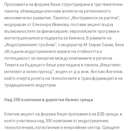
Програмата на форума беше структурирана в три тематични
панела, обхващащи ключови аспекти на регионалното
икономическо развитие. Панелът „Инструменти за растеж“,
модериран от Елеонора Иванова, постави акцент върху
възможностите за финансиране, европейските програми и
институционалната подкрепа за бизнеса. В рамките на
„Индустриалният гръбнак“, с модератор М. Емрах Сазак, бяха
обсъдени индустриалните вериги на стойността и
потенциалът за синергии между компаниите в региона.
Темата за бъдещето беше разгледана в панела „Изкуствен
интелект и зелен преход“, воден от д-р инж. Антоан Ангелов,
който очерта ролята на технологиите в трансформацията на
традиционните индустрии.
Над 300 компании в директни бизнес срещи
Ключов акцент на форума беше програмата за B2B срещи, в
която участваха над 300 компании от индустриалния,
технологичния, логистичния и енергийния сектор. Срещите