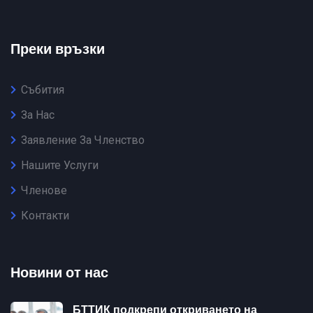
Преки връзки
Събития
За Нас
Заявление За Членство
Нашите Услуги
Членове
Контакти
Новини от нас
БТТИК подкрепи откриването на