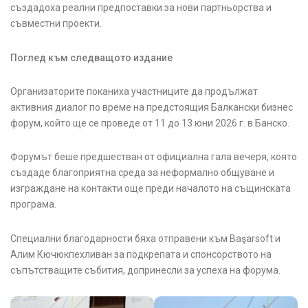
създадоха реални предпоставки за нови партньорства и
съвместни проекти.
Поглед към следващото издание
Организаторите поканиха участниците да продължат
активния диалог по време на предстоящия Балкански бизнес
форум, който ще се проведе от 11 до 13 юни 2026 г. в Банско.
Форумът беше предшестван от официална гала вечеря, която
създаде благоприятна среда за неформално общуване и
изграждане на контакти още преди началото на същинската
програма.
Специални благодарности бяха отправени към Başarsoft и
Алим Кючюкпехливан за подкрепата и спонсорството на
съпътстващите събития, допринесли за успеха на форума.