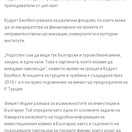
преподаватели от цял свят.
Кудрет Бюлбюл разказа за различни фондове, по които може
да се кандидатства за финансиране на проекти от
неправителствени организации, университети и културни
институти.
„Радостен съм да видя тук български и турски бизнесмени,
заедно, в една зала. Това е картината, която искаме да
виждаме навсякъде“, заяви по време на срещата Кудрет
Бюлбюл. Агенцията за турците в чужбина е създадена през
2010 г. и е на пряко подчинение на министър-председателя на
Р Турция.
Фикрет Индже разказа за възможностите за инвестиции в
България. Той определи като една от основните задачи на
Камарата изнасянето на подробна информация за
инвестиционния климат в България, както и търсенето на
подходящите партньори за турските фирми, които искат да