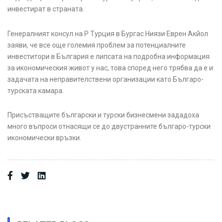
инвестират в страната.
Генералният консул на Р Турция в Бургас Ниязи Еврен Акйол
заяви, че все още големия проблем за потенциалните
инвеститори в България е липсата на подробна информация
за икономическия живот у нас, това според него трябва да е и
задачата на неправителствени организации като Българо-
турската камара.
Присъстващите български и турски бизнесмени зададоха
много въпроси отнасящи се до двустранните българо-турски
икономически връзки.