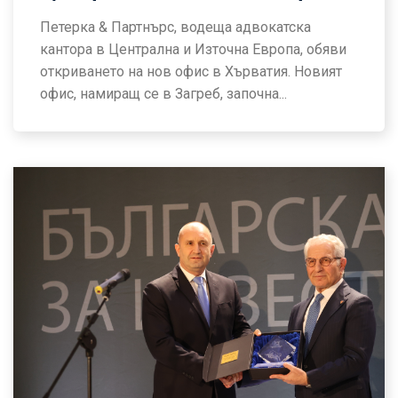
Петерка & Партнърс, водеща адвокатска
кантора в Централна и Източна Европа, обяви
откриването на нов офис в Хърватия. Новият
офис, намиращ се в Загреб, започна...