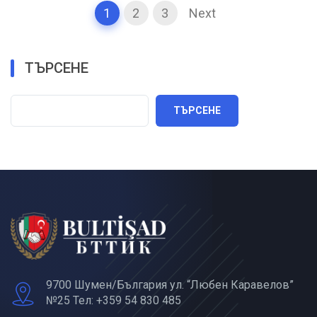
1
2
3
Next
ТЪРСЕНЕ
ТЪРСЕНЕ
9700 Шумен/България ул. “Любен Каравелов”
№25 Тел: +359 54 830 485