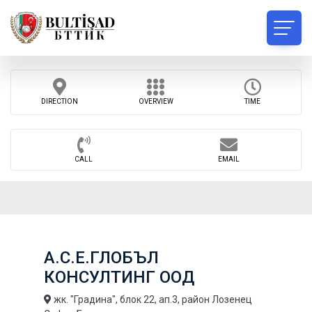
DIRECTION
OVERVIEW
TIME
CALL
EMAIL
А.С.Е.ГЛОБЪЛ
КОНСУЛТИНГ ООД
жк. "Градина", блок 22, ап.3, район Лозенец