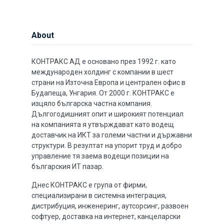
About
КОНТРАКС АД е основано през 1992 г. като
международен холдинг с компании в шест
страни на Източна Европа и централен офис в
Будапеща, Унгария. От 2000 г. КОНТРАКС е
изцяло българска частна компания.
Дългогодишният опит и широкият потенциал
на компанията я утвърждават като водещ
доставчик на ИКТ за големи частни и държавни
структури. В резултат на упорит труд и добро
управление тя заема водещи позиции на
българския ИТ пазар.
Днес КОНТРАКС е група от фирми,
специализирани в системна интеграция,
дистрибуция, инженеринг, аутсорсинг, развоен
софтуер, доставка на интернет, канцеларски