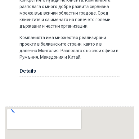
конкретните нужди на клиента. Компанията
разполага с много добре развита сервизна
мрежа във всички областни градове. Сред
клиентите й са имената на повечето големи
държавни и частни организации.
Компанията има множество реализирани
проекти в балканските страни, както и в
далечна Монголия. Разполага със свои офиси в
Румъния, Македония и Китай.
Details