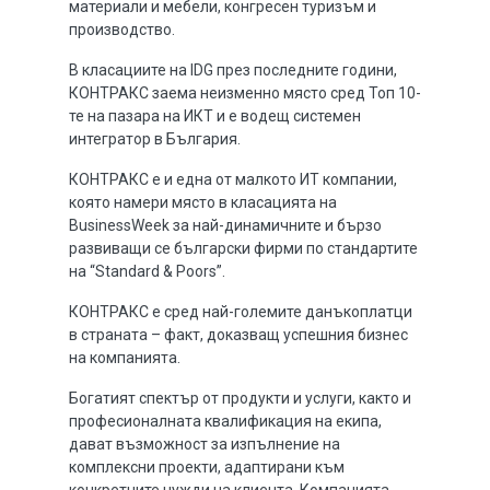
материали и мебели, конгресен туризъм и
производство.
В класациите на IDG през последните години,
КОНТРАКС заема неизменно място сред Топ 10-
те на пазара на ИКТ и е водещ системен
интегратор в България.
КОНТРАКС е и една от малкото ИТ компании,
която намери място в класацията на
BusinessWeek за най-динамичните и бързо
развиващи се български фирми по стандартите
на “Standard & Poors”.
КОНТРАКС е сред най-големите данъкоплатци
в страната – факт, доказващ успешния бизнес
на компанията.
Богатият спектър от продукти и услуги, както и
професионалната квалификация на екипа,
дават възможност за изпълнение на
комплексни проекти, адаптирани към