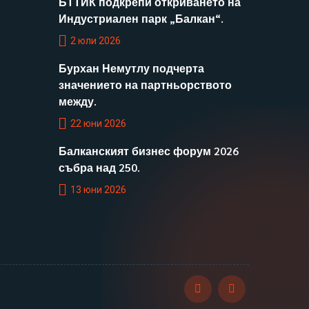
БТТИК подкрепи откриването на
Индустриален парк „Балкан“.
2 юли 2026
Бурхан Немутлу подчерта
значението на партньорството
между.
22 юни 2026
Балканският бизнес форум 2026
събра над 250.
13 юни 2026