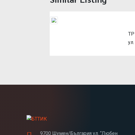
ТР
Previous
ул
9700 Шумен/България ул. “Любен