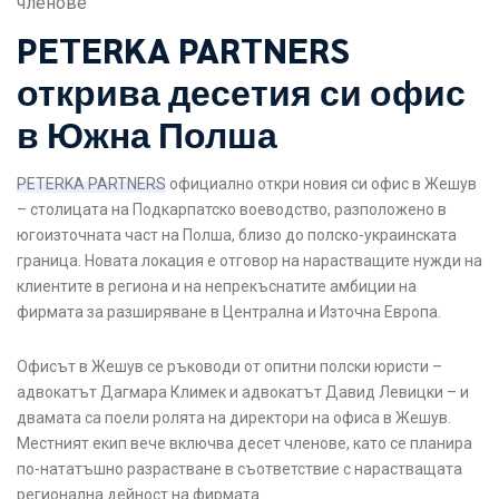
членове
PETERKA PARTNERS
открива десетия си офис
в Южна Полша
PETERKA PARTNERS
официално откри новия си офис в Жешув
– столицата на Подкарпатско воеводство, разположено в
югоизточната част на Полша, близо до полско-украинската
граница. Новата локация е отговор на нарастващите нужди на
клиентите в региона и на непрекъснатите амбиции на
фирмата за разширяване в Централна и Източна Европа.
Офисът в Жешув се ръководи от опитни полски юристи –
адвокатът Дагмара Климек и адвокатът Давид Левицки – и
двамата са поели ролята на директори на офиса в Жешув.
Местният екип вече включва десет членове, като се планира
по-нататъшно разрастване в съответствие с нарастващата
регионална дейност на фирмата.