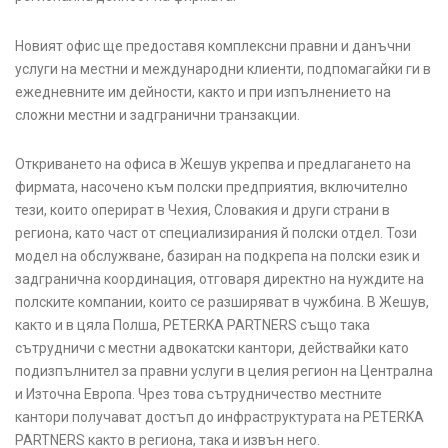
Новият офис ще предоставя комплексни правни и данъчни
услуги на местни и международни клиенти, подпомагайки ги в
ежедневните им дейности, както и при изпълнението на
сложни местни и задгранични транзакции.
Откриването на офиса в Жешув укрепва и предлагането на
фирмата, насочено към полски предприятия, включително
тези, които оперират в Чехия, Словакия и други страни в
региона, като част от специализирания й полски отдел. Този
модел на обслужване, базиран на подкрепа на полски език и
задгранична координация, отговаря директно на нуждите на
полските компании, които се разширяват в чужбина. В Жешув,
както и в цяла Полша, PETERKA PARTNERS също така
сътрудничи с местни адвокатски кантори, действайки като
подизпълнител за правни услуги в целия регион на Централна
и Източна Европа. Чрез това сътрудничество местните
кантори получават достъп до инфраструктурата на PETERKA
PARTNERS както в региона, така и извън него.