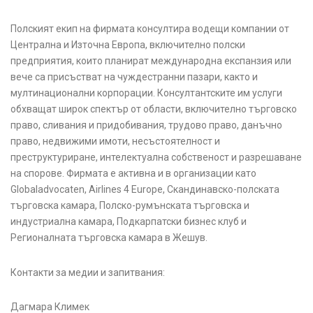
Полският екип на фирмата консултира водещи компании от
Централна и Източна Европа, включително полски
предприятия, които планират международна експанзия или
вече са присъстват на чуждестранни пазари, както и
мултинационални корпорации. Консултантските им услуги
обхващат широк спектър от области, включително търговско
право, сливания и придобивания, трудово право, данъчно
право, недвижими имоти, несъстоятелност и
преструктуриране, интелектуална собственост и разрешаване
на спорове. Фирмата е активна и в организации като
Globaladvocaten, Airlines 4 Europe, Скандинавско-полската
търговска камара, Полско-румънската търговска и
индустриална камара, Подкарпатски бизнес клуб и
Регионалната търговска камара в Жешув.
Контакти за медии и запитвания:
Дагмара Климек