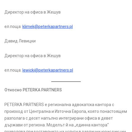
Директор на офиса в Жешув
ел.поща:
klimek@peterkapartners.pl
Давид Левицки
Директор на офиса в Жешув
ел.поща:
lewicki@peterkapartners.pl
Относно
PETERKA PARTNERS
PETERKA PARTNERS е регионална адвокатска кантора с
произход от Централна и Източна Европа, която понастоящем
разполага с десет напълно интегрирани офиса в девет
държави от региона. Моделът й на „единна кантора“
позволява предоставянето на услуги в различни юрисдикции