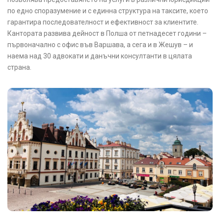
по едно споразумение и с единна структура на таксите, което
гарантира последователност и ефективност за клиентите.
Кантората развива дейност в Полша от петнадесет години –
първоначално с офис във Варшава, а сега и в Жешув – и
наема над 30 адвокати и данъчни консултанти в цялата
страна.