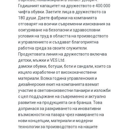
Годишният капацитет на дружеството е 400.000
чифта обувки. Заетите лица в дружеството са
180 души. Двете фабрики на компанията
отговарят на всички съвременни изисквания за
осигуряване на безопасни и здравословни
условия на труд в областта на производството
и управлението и създават благоприятна
работна среда за своите служители.
Продуктовата линия на дружеството включва
детски, мъжки и VES Ltd.
дамски обувки, ботуши, боти и сандали, които са
изцяло изработени от висококачествени
материали. Всяка година управленския и
дизайнерския екип на компанията вземат
участие в световноизвестни панаири и изложби
с цел поддържане на съвременно и актуално
развитие на продукцията си в бранша. Това
допринася за разкриването на иновативни
възможности на пазара чрез намирането на
нови концепции, материали и модерни
технологии за производството на нашите