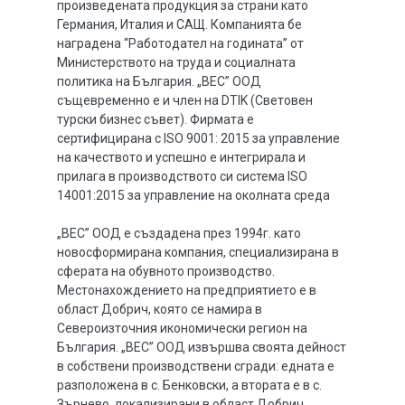
произведената продукция за страни като
Германия, Италия и САЩ. Компанията бе
наградена “Работодател на годината” от
Министерството на труда и социалната
политика на България. „ВЕС” ООД
същевременно е и член на DTIK (Световен
турски бизнес съвет). Фирмата е
сертифицирана с ISO 9001: 2015 за управление
на качеството и успешно е интегрирала и
прилага в производството си система ISO
14001:2015 за управление на околната среда
„ВЕС” ООД е създадена през 1994г. като
новосформирана компания, специализирана в
сферата на обувното производство.
Местонахождението на предприятието е в
област Добрич, която се намира в
Североизточния икономически регион на
България. „ВЕС” ООД извършва своята дейност
в собствени производствени сгради: едната е
разположена в с. Бенковски, а втората е в с.
Зърнево, локализирани в област Добрич.