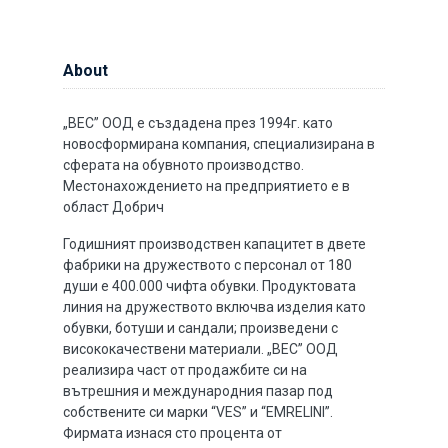
About
„ВЕС” ООД е създадена през 1994г. като
новосформирана компания, специализирана в
сферата на обувното производство.
Местонахождението на предприятието е в
област Добрич
Годишният производствен капацитет в двете
фабрики на дружеството с персонал от 180
души е 400.000 чифта обувки. Продуктовата
линия на дружеството включва изделия като
обувки, ботуши и сандали; произведени с
висококачествени материали. „ВЕС” ООД
реализира част от продажбите си на
вътрешния и международния пазар под
собствените си марки “VES” и “EMRELINI”.
Фирмата изнася сто процента от