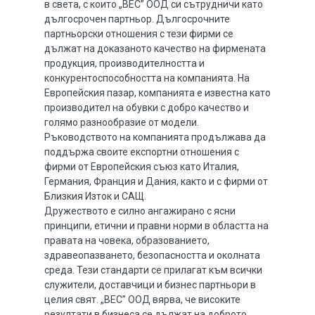
в света, с които „ВЕС” ООД си сътрудничи като
дългосрочен партньор. Дългосрочните
партньорски отношения с тези фирми се
дължат на доказаното качество на фирмената
продукция, производителността и
конкурентоспособността на компанията. На
Европейския пазар, компанията е известна като
производител на обувки с добро качество и
голямо разнообразие от модели.
Ръководството на компанията продължава да
поддържа своите експортни отношения с
фирми от Европейския съюз като Италия,
Германия, Франция и Дания, както и с фирми от
Близкия Изток и САЩ.
Дружеството е силно ангажирано с ясни
принципи, етични и правни норми в областта на
правата на човека, образованието,
здравеопазването, безопасността и околната
среда. Тези стандарти се прилагат към всички
служители, доставчици и бизнес партньори в
целия свят. „ВЕС” ООД вярва, че високите
резултати в бизнеса се дължат на доброто