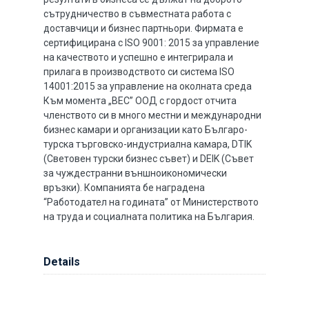
сътрудничество в съвместната работа с
доставчици и бизнес партньори. Фирмата е
сертифицирана с ISO 9001: 2015 за управление
на качеството и успешно е интегрирала и
прилага в производството си система ISO
14001:2015 за управление на околната среда
Към момента „ВЕС” ООД с гордост отчита
членството си в много местни и международни
бизнес камари и организации като Българо-
турска търговско-индустриална камара, DTIK
(Световен турски бизнес съвет) и DEIK (Съвет
за чуждестранни външноикономически
връзки). Компанията бе наградена
“Работодател на годината” от Министерството
на труда и социалната политика на България.
Details