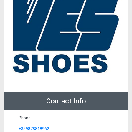
Contact Info
Phone
+359878818962