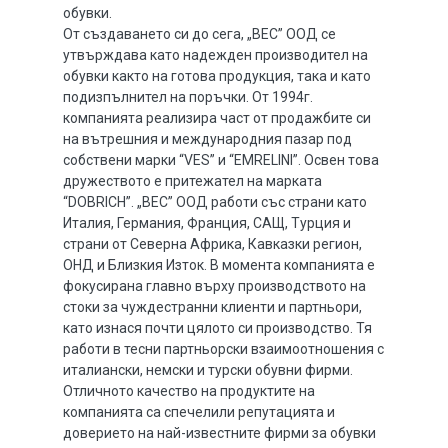
обувки.
От създаването си до сега, „ВЕС” ООД се
утвърждава като надежден производител на
обувки както на готова продукция, така и като
подизпълнител на поръчки. От 1994г.
компанията реализира част от продажбите си
на вътрешния и международния пазар под
собствени марки “VES” и “EMRELINI”. Освен това
дружеството е притежател на марката
“DOBRICH”. „ВЕС” ООД работи със страни като
Италия, Германия, Франция, САЩ, Турция и
страни от Северна Африка, Кавказки регион,
ОНД и Близкия Изток. В момента компанията е
фокусирана главно върху производството на
стоки за чуждестранни клиенти и партньори,
като изнася почти цялото си производство. Тя
работи в тесни партньорски взаимоотношения с
италиански, немски и турски обувни фирми.
Отличното качество на продуктите на
компанията са спечелили репутацията и
доверието на най-известните фирми за обувки