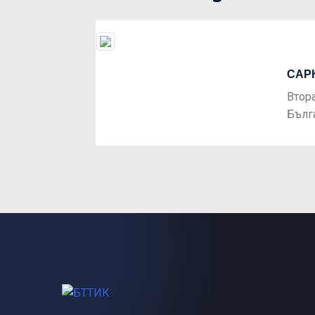
САР
Previous
Втор
Бълг