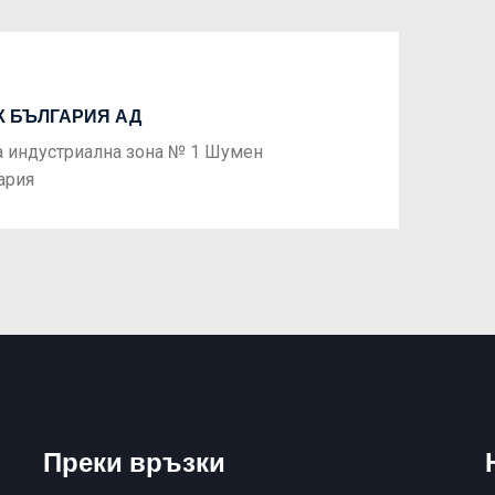
К БЪЛГАРИЯ АД
Next
а индустриална зона № 1 Шумен
ария
Преки връзки