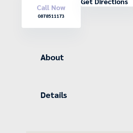
Get Directions
Call Now
0878511173
About
Details