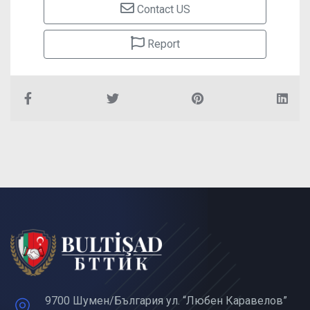
Contact US
Report
9700 Шумен/България ул. “Любен Каравелов”